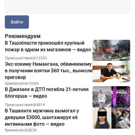
Войти
Рекомендуем
В Ташобласти произошёл крупный
пожар в одном из магазинов — видео
Происшествия
12335
Экс-хокиму Намангана, обвиняемому
в получении взятки $60 тыс., вынесли
приговор
Криминал
10266
В Джизаке в ДТП погибла 21-летняя
блогерша — видео
Происшествия
8814
В Ташкенте мужчина вымогал у
девушки $3000, шантажируя её
интимными фото — видео
Криминал
8234