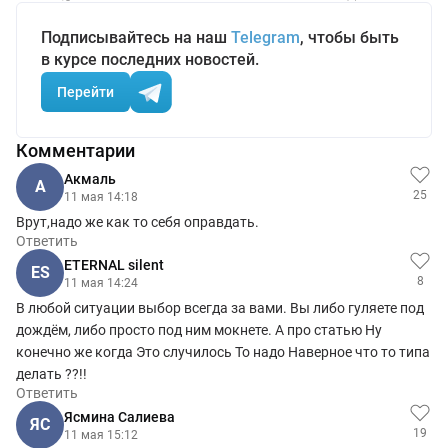
Подписывайтесь на наш
Telegram
, чтобы быть
в курсе последних новостей.
Перейти
Комментарии
Aкмаль
A
25
11 мая 14:18
Врут,надо же как то себя оправдать.
Ответить
ETERNAL silent
ES
8
11 мая 14:24
В любой ситуации выбор всегда за вами. Вы либо гуляете под
дождём, либо просто под ним мокнете. А про статью Ну
конечно же когда Это случилось То надо Наверное что то типа
делать ??!!
Ответить
Ясмина Салиева
ЯС
19
11 мая 15:12