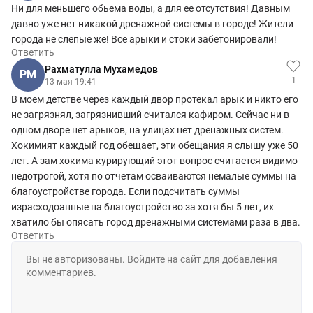
Ни для меньшего обьема воды, а для ее отсутствия! Давным
давно уже нет никакой дренажной системы в городе! Жители
города не слепые же! Все арыки и стоки забетонировали!
Ответить
Рахматулла Мухамедов
РМ
1
13 мая 19:41
В моем детстве через каждый двор протекал арык и никто его
не загрязнял, загрязнивший считался кафиром. Сейчас ни в
одном дворе нет арыков, на улицах нет дренажных систем.
Хокимият каждый год обещает, эти обещания я слышу уже 50
лет. А зам хокима курирующий этот вопрос считается видимо
недотрогой, хотя по отчетам осваиваются немалые суммы на
благоустройстве города. Если подсчитать суммы
израсходоанные на благоустройство за хотя бы 5 лет, их
хватило бы опясать город дренажными системами раза в два.
Ответить