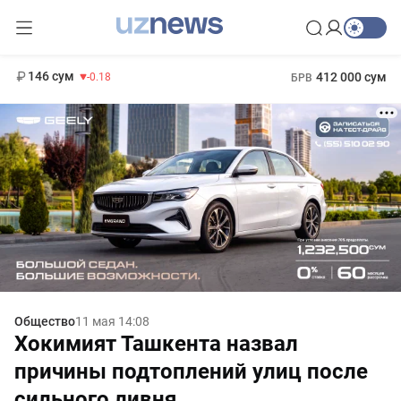
11 916 сум
28.92
13 749 сум
1 271 000 сум
32.19
МРОТ
146 сум
412 000 сум
-0.18
БРВ
Общество
11 мая 14:08
Хокимият Ташкента назвал
причины подтоплений улиц после
сильного ливня