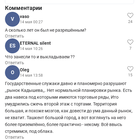
Комментарии
vaso
V
24
14 мая 00:27
А сколько лет он был не разрешённым?
Ответить
ETERNAL silent
ES
7
14 мая 10:26
Что занесли то и выкладываем ??
Ответить
Oleg
O
15
14 мая 13:58
Государственные служаки давно и планомерно разрушают
,,рынок Кадышева,,. Нет нормальной планировки рынка. Есть
два навеса под которыми имеются торговые ряды, Ито
умудрились сжечь второй этаж с тортами. Территория
большая, и похоже мозгов, как довести до ума данный рынок,
не хватит. Ташкент большой город, а вот взглянуть на него
более приземлённо, более практично - некому. Всё ввысь
стремимся, под облака.
Ответить