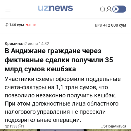
11 916 сум
28.92
13 749 сум
1 271 000 сум
32.19
МРОТ
146 сум
412 000 сум
-0.18
БРВ
Криминал
2 июня 14:32
В Андижане граждане через
фиктивные сделки получили 35
млрд сумов кешбэка
Участники схемы оформили поддельные
счета-фактуры на 1,1 трлн сумов, что
позволило незаконно получить кешбэк.
При этом должностные лица областного
налогового управления не пресекли
подозрительные операции.
1938
1
Поделиться