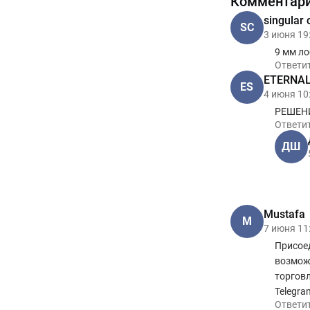
Комментар
singular 
SC
3 июня 19
9 мм л
Ответи
ETERNAL 
ES
4 июня 10
РЕШЕНИ
Ответи
ДШ
Mustafa
M
7 июня 11
Присое
возмож
торговл
Telegra
Ответи