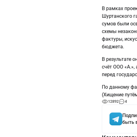
В рамках прое
Шуртанского га
сумов были ос
схемы незакон
фактуры, иску
бюджета.
В результате о
счёт ООО «A.»,
перед государ
По данному фак
(Хищение путём
12892
4
Подпи
быть 