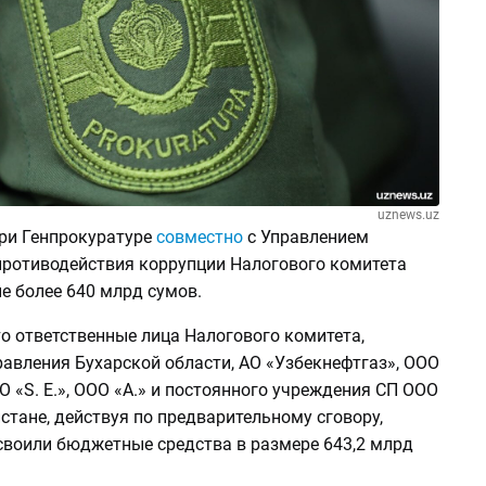
uznews.uz
ри Генпрокуратуре
совместно
с Управлением
противодействия коррупции Налогового комитета
е более 640 млрд сумов.
о ответственные лица Налогового комитета,
равления Бухарской области, АО «Узбекнефтгаз», ООО
ОО «S. E.», ООО «A.» и постоянного учреждения СП ООО
кистане, действуя по предварительному сговору,
своили бюджетные средства в размере 643,2 млрд