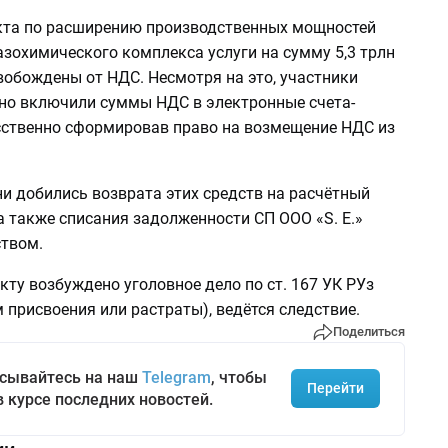
кта по расширению производственных мощностей
зохимического комплекса услуги на сумму 5,3 трлн
вобождены от НДС. Несмотря на это, участники
но включили суммы НДС в электронные счета-
сственно сформировав право на возмещение НДС из
ни добились возврата этих средств на расчётный
 а также списания задолженности СП ООО «S. E.»
ством.
ту возбуждено уголовное дело по ст. 167 УК РУз
 присвоения или растраты), ведётся следствие.
Поделиться
сывайтесь на наш
Telegram
, чтобы
Перейти
в курсе последних новостей.