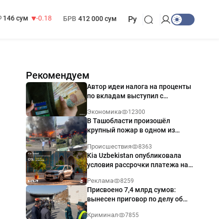
13 749 сум
32.19
МРОТ
1 271 000 сум
146 сум
-0.18
БРВ
412 000 сум
Ру
Рекомендуем
Автор идеи налога на проценты
по вкладам выступил с
разъяснением
Экономика
12300
В Ташобласти произошёл
крупный пожар в одном из
магазинов — видео
Происшествия
8363
Kia Uzbekistan опубликовала
условия рассрочки платежа на
Kia Sonet со ставкой от 0%
Реклама
8259
годовых
Присвоено 7,4 млрд сумов:
вынесен приговор по делу об
обрушении путепровода в
Криминал
7855
Ташкенте