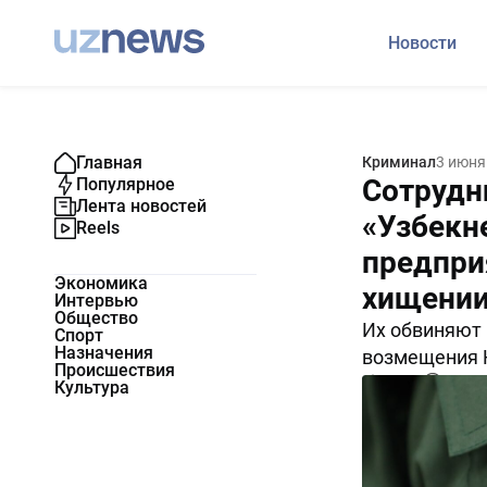
Новости
Главная
Криминал
3 июня
Сотрудн
Популярное
Лента новостей
«Узбекн
Reels
предпри
Экономика
хищении
Интервью
Общество
Их обвиняют 
Спорт
Назначения
возмещения 
Происшествия
12892
4
Культура