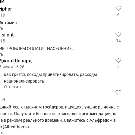
ии
cipher
6
:18
оботомия
ть
silent
14
:15
Е ПРОБЛЕМ ОПЛАТИТ НАСЕЛЕНИЕ..
ть
Джон Шепард
5
5 июня 16:26
как грится, доходы приватизировать, расходы
национализировать.
Ответить
:59
диняйтесь к тысячам трейдеров, ищущих лучшие рыночные
ности. Получайте бесплатные сигналы и рекомендации по
е в режиме реального времени. Свяжитесь с Альфредом в
m (Alfredthoms).
ть