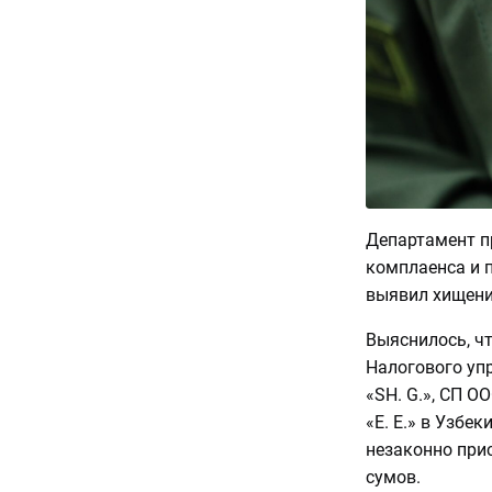
Департамент п
комплаенса и 
выявил хищени
Выяснилось, чт
Налогового уп
«SH. G.», СП О
«E. E.» в Узбе
незаконно при
сумов.