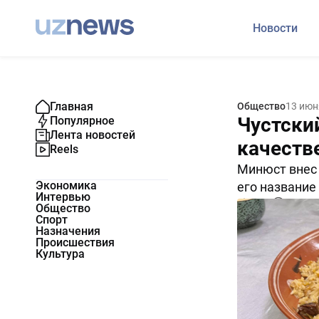
Новости
Главная
Общество
13 июн
Чустски
Популярное
Лента новостей
качеств
Reels
Минюст внес 
Экономика
его название
Интервью
2458
1
Общество
Спорт
Назначения
Происшествия
Культура