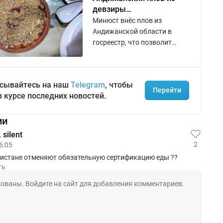
девзиры
зарегистрирован в
Минюст внёс плов из
качестве
Андижанской области в
географического
госреестр, что позволит
указания
сохранить правовую защиту
наименования и
традиционные технологии его
сывайтесь на наш
Telegram
, чтобы
приготовления.
Перейти
в курсе последних новостей.
ии
silent
2
6:05
кистане отменяют обязательную сертификацию еды ??
ть