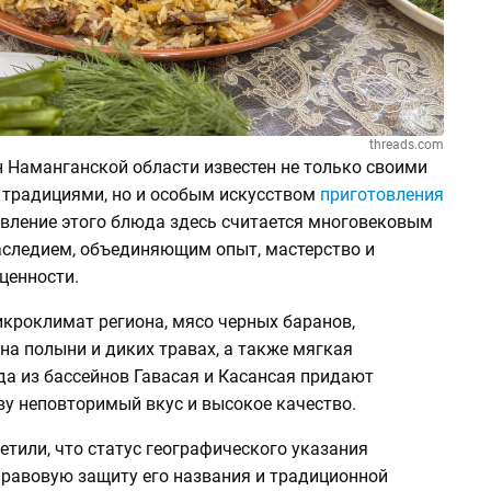
threads.com
н Наманганской области известен не только своими
традициями, но и особым искусством
приготовления
овление этого блюда здесь считается многовековым
следием, объединяющим опыт, мастерство и
ценности.
кроклимат региона, мясо черных баранов,
а полыни и диких травах, а также мягкая
да из бассейнов Гавасая и Касансая придают
ву неповторимый вкус и высокое качество.
тили, что статус географического указания
правовую защиту его названия и традиционной