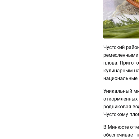
Чустский райо
ремесленными 
плова. Пригот
кулинарным на
национальные 
Уникальный ми
откормленных н
родниковая во
Чустскому пло
В Минюсте отме
обеспечивает 