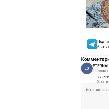
Подпи
быть 
Комментар
ETERNAL 
ES
13 июня 1
В Узбе
Ответи