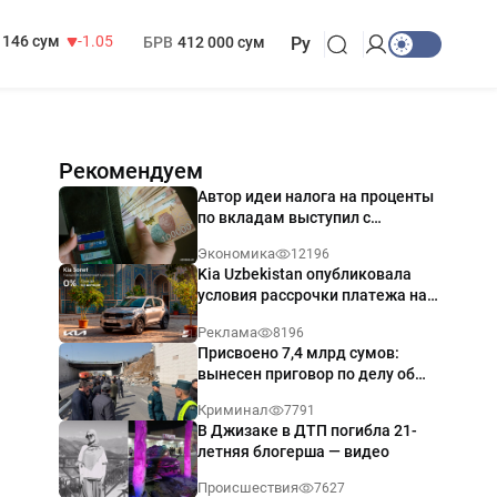
13 717 сум
-25.83
МРОТ
1 271 000 сум
146 сум
-1.05
БРВ
412 000 сум
Ру
Рекомендуем
Автор идеи налога на проценты
по вкладам выступил с
разъяснением
Экономика
12196
Kia Uzbekistan опубликовала
условия рассрочки платежа на
Kia Sonet со ставкой от 0%
Реклама
8196
годовых
Присвоено 7,4 млрд сумов:
вынесен приговор по делу об
обрушении путепровода в
Криминал
7791
Ташкенте
В Джизаке в ДТП погибла 21-
летняя блогерша — видео
Происшествия
7627