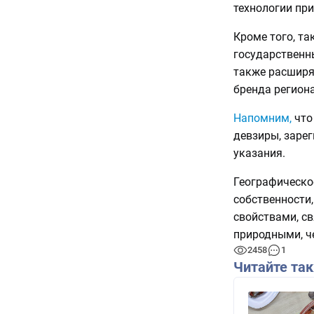
технологии при
Кроме того, та
государственн
также расширя
бренда регион
Напомним,
что
девзиры, заре
указания.
Географическо
собственности
свойствами, с
природными, ч
2458
1
Читайте та