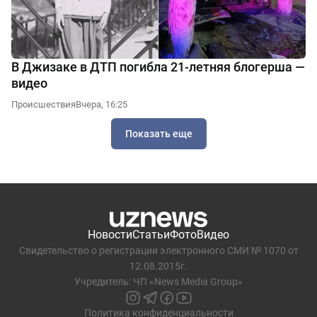
В Джизаке в ДТП погибла 21-летняя блогерша —
видео
Происшествия
Вчера, 16:25
Показать еще
Новости
Статьи
Фото
Видео
Свидетельство о регистрации электронного СМИ № 1070 от
12.08.2015г.
Учредитель: ЧП «News Media Group»
Политика конфиденциальности