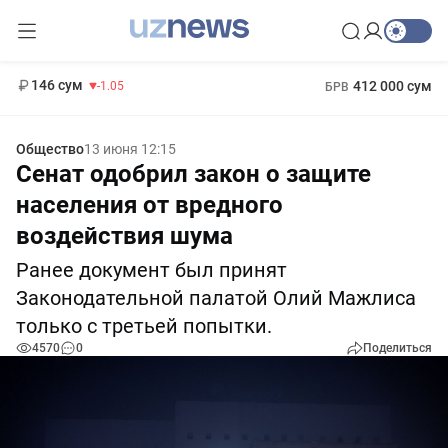
11 887 сум
-55.49
13 717 сум
1 271 000 сум
-25.83
МРОТ
146 сум
412 000 сум
-1.05
БРВ
Общество
13 июня 12:15
Сенат одобрил закон о защите
населения от вредного
воздействия шума
Ранее документ был принят
Законодательной палатой Олий Мажлиса
только с третьей попытки.
4570
0
Поделиться