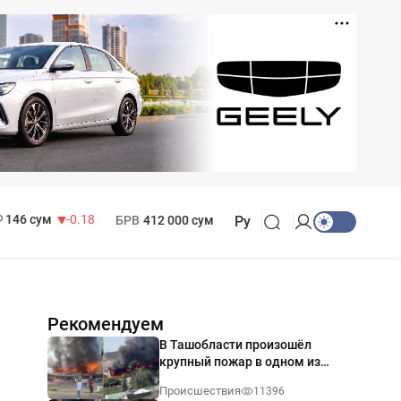
11 916 сум
28.92
13 749 сум
32.19
МРОТ
1 271 000 сум
146 сум
-0.18
БРВ
412 000 сум
Ру
Рекомендуем
В Ташобласти произошёл
крупный пожар в одном из
магазинов — видео
Происшествия
11396