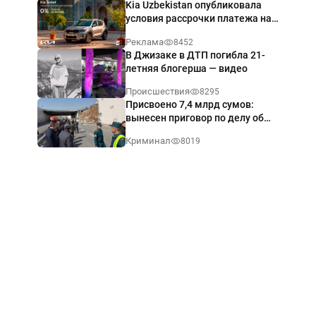
Kia Uzbekistan опубликовала
условия рассрочки платежа на
Kia Sonet со ставкой от 0%
Реклама
8452
годовых
В Джизаке в ДТП погибла 21-
летняя блогерша — видео
Происшествия
8295
Присвоено 7,4 млрд сумов:
вынесен приговор по делу об
обрушении путепровода в
Криминал
8019
Ташкенте