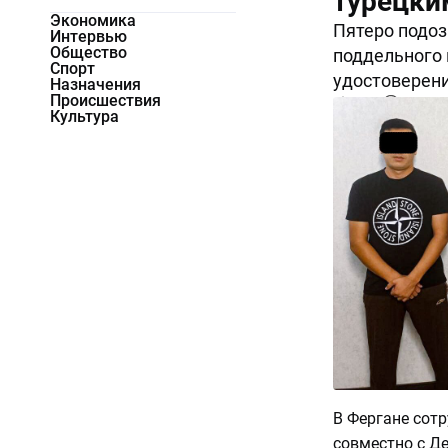
турецки
Экономика
Пятеро подо
Интервью
Общество
поддельного 
Спорт
удостоверени
Назначения
Происшествия
1881
1
Культура
В Фергане сот
совместно с Д