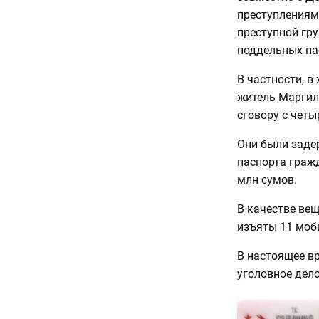
преступлениям
преступной гр
поддельных па
В частности, в
житель Маргил
сговору с чет
Они были заде
паспорта гражд
млн сумов.
В качестве ве
изъяты 11 моб
В настоящее в
уголовное дело