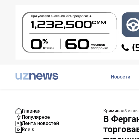
Новости
Главная
Криминал
3 июля
В Ферга
Популярное
Лента новостей
торгова
Reels