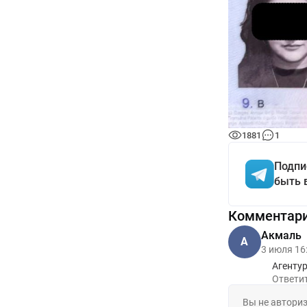
1881
1
Подпи
быть 
Комментар
Aкмаль
A
3 июля 16
Агентур
Ответи