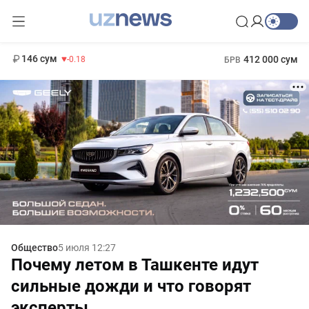
11 916 сум
28.92
13 749 сум
1 271 000 сум
32.19
МРОТ
146 сум
412 000 сум
-0.18
БРВ
Общество
5 июля 12:27
Почему летом в Ташкенте идут
сильные дожди и что говорят
эксперты