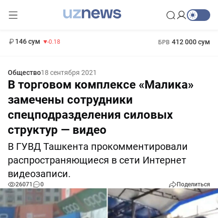
11 916 сум
28.92
13 749 сум
1 271 000 сум
32.19
МРОТ
146 сум
412 000 сум
-0.18
БРВ
Общество
18 сентября 2021
В торговом комплексе «Малика»
замечены сотрудники
спецподразделения силовых
структур — видео
В ГУВД Ташкента прокомментировали
распространяющиеся в сети Интернет
видеозаписи.
26071
0
Поделиться