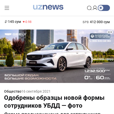
11 952 сум
36.46
13 780 сум
1 271 000 сум
30.12
МРОТ
145 сум
412 000 сум
-0.98
БРВ
Общество
16 сентября 2021
Одобрены образцы новой формы
сотрудников УБДД — фото