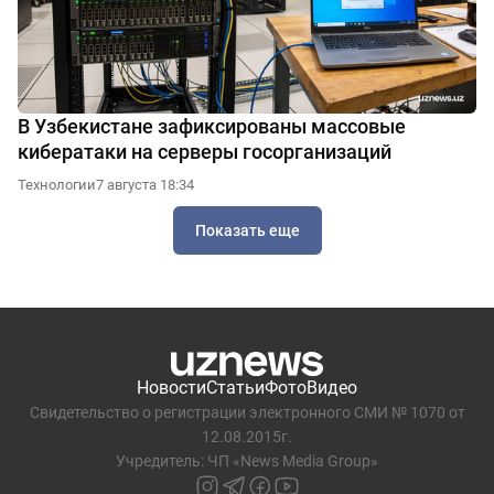
В Узбекистане зафиксированы массовые
кибератаки на серверы госорганизаций
Технологии
7 августа 18:34
Показать еще
Новости
Статьи
Фото
Видео
Свидетельство о регистрации электронного СМИ № 1070 от
12.08.2015г.
Учредитель: ЧП «News Media Group»