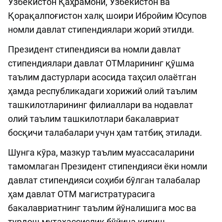
Ўзбекистон Қаҳрамони, Ўзбекистон ва
Қорақалпоғистон халқ шоири Ибройим Юсупов
номли давлат стипендиялари жорий этилди.
Президент стипендияси ва номли давлат
стипендиялари давлат ОТМларининг қўшма
таълим дастурлари асосида таҳсил олаётган
ҳамда республикадаги хорижий олий таълим
ташкилотларининг филиаллари ва нодавлат
олий таълим ташкилотлари бакалавриат
босқичи талабалари учун ҳам татбиқ этилади.
Шунга кўра, мазкур таълим муассасаларини
тамомлаган Президент стипендияси ёки номли
давлат стипендияси соҳиби бўлган талабалар
ҳам давлат ОТМ магистратурасига
бакалавриатнинг таълим йўналишига мос ва
турдош мутахассислик бўйича кириш