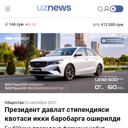
11 916 сум
28.92
13 749 сум
1 271 000 сум
32.19
МРОТ
146 сум
412 000 сум
-0.18
БРВ
Общество
10 сентября 2021
Президент давлат стипендияси
квотаси икки баробарга оширилди