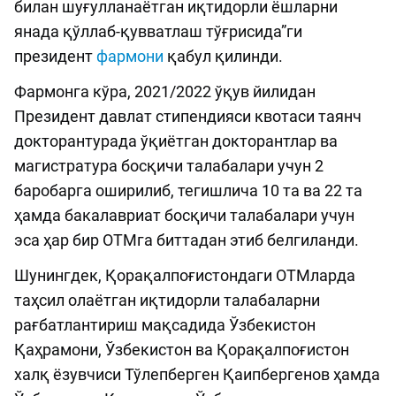
билан шуғулланаётган иқтидорли ёшларни
янада қўллаб-қувватлаш тўғрисида”ги
президент
фармони
қабул қилинди.
Фармонга кўра, 2021/2022 ўқув йилидан
Президент давлат стипендияси квотаси таянч
докторантурада ўқиётган докторантлар ва
магистратура босқичи талабалари учун 2
баробарга оширилиб, тегишлича 10 та ва 22 та
ҳамда бакалавриат босқичи талабалари учун
эса ҳар бир ОТМга биттадан этиб белгиланди.
Шунингдек, Қорақалпоғистондаги ОТМларда
таҳсил олаётган иқтидорли талабаларни
рағбатлантириш мақсадида Ўзбекистон
Қаҳрамони, Ўзбекистон ва Қорақалпоғистон
халқ ёзувчиси Тўлепберген Қаипбергенов ҳамда