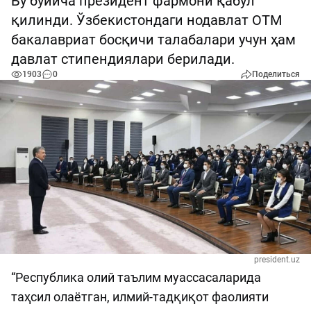
Бу бўйича президент фармони қабул
қилинди. Ўзбекистондаги нодавлат ОТМ
бакалавриат босқичи талабалари учун ҳам
давлат стипендиялари берилади.
1903
0
Поделиться
president.uz
“Республика олий таълим муассасаларида
таҳсил олаётган, илмий-тадқиқот фаолияти