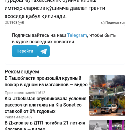
имтиҳонларисиз қўшимча давлат гранти
асосида қабул қилинади.
1903
0
Поделиться
Подписывайтесь на наш
Telegram
, чтобы быть
в курсе последних новостей.
Перейти
Рекомендуем
В Ташобласти произошёл крупный
пожар в одном из магазинов — видео
Происшествия
11612
Kia Uzbekistan опубликовала условия
рассрочки платежа на Kia Sonet со
ставкой от 0% годовых
Реклама
8489
В Джизаке в ДТП погибла 21-летняя
блогерша — видео