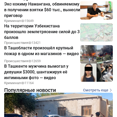
Экс-хокиму Намангана, обвиняемому
в получении взятки $60 тыс., вынесли
приговор
Криминал
15649
На территории Узбекистана
произошло землетрясение силой до 3
баллов
Происшествия
13421
В Ташобласти произошёл крупный
пожар в одном из магазинов — видео
Происшествия
12659
В Ташкенте мужчина вымогал у
девушки $3000, шантажируя её
интимными фото — видео
Криминал
11164
Популярные новости
Смотреть еще