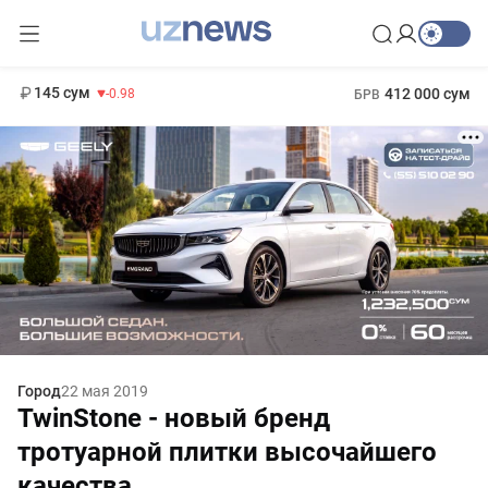
11 952 сум
36.46
13 780 сум
1 271 000 сум
30.12
МРОТ
145 сум
412 000 сум
-0.98
БРВ
Город
22 мая 2019
TwinStone - новый бренд
тротуарной плитки высочайшего
качества