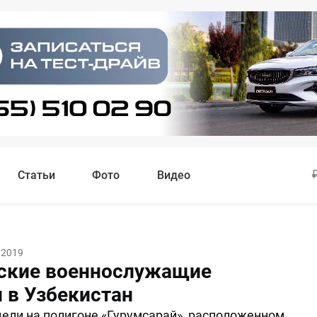
Статьи
Фото
Видео
 2019
ские военнослужащие
 в Узбекистан
дели на полигоне «Гурумсарай», расположенном