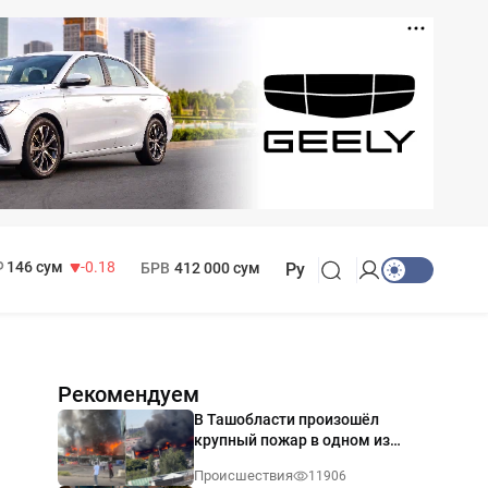
11 916 сум
28.92
13 749 сум
32.19
МРОТ
1 271 000 сум
146 сум
-0.18
БРВ
412 000 сум
Ру
Рекомендуем
В Ташобласти произошёл
крупный пожар в одном из
магазинов — видео
Происшествия
11906