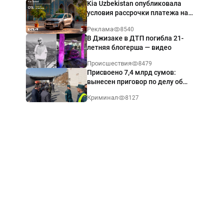
Kia Uzbekistan опубликовала
условия рассрочки платежа на
Kia Sonet со ставкой от 0%
Реклама
8540
годовых
В Джизаке в ДТП погибла 21-
летняя блогерша — видео
Происшествия
8479
Присвоено 7,4 млрд сумов:
вынесен приговор по делу об
обрушении путепровода в
Криминал
8127
Ташкенте