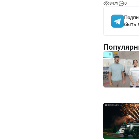
3479
0
Подпи
быть 
Популярн