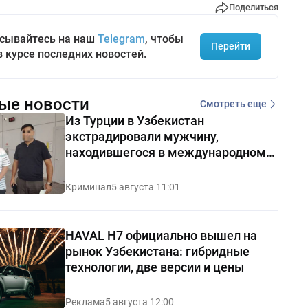
Поделиться
сывайтесь на наш
Telegram
, чтобы
Перейти
в курсе последних новостей.
ые новости
Смотреть еще
Из Турции в Узбекистан
экстрадировали мужчину,
находившегося в международном
розыске
Криминал
5 августа 11:01
HAVAL H7 официально вышел на
рынок Узбекистана: гибридные
технологии, две версии и цены
Реклама
5 августа 12:00