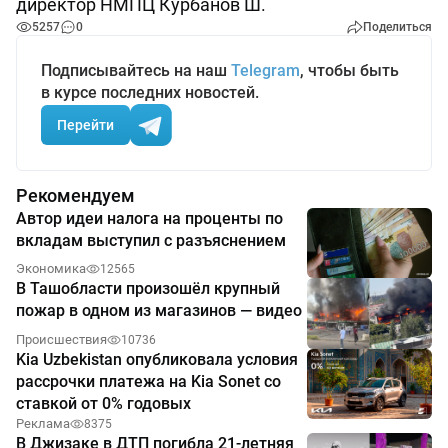
директор НМПЦ Курбанов Ш.
5257
0
Поделиться
Подписывайтесь на наш
Telegram
, чтобы быть
в курсе последних новостей.
Перейти
Рекомендуем
Автор идеи налога на проценты по
вкладам выступил с разъяснением
Экономика
12565
В Ташобласти произошёл крупный
пожар в одном из магазинов — видео
Происшествия
10736
Kia Uzbekistan опубликовала условия
рассрочки платежа на Kia Sonet со
ставкой от 0% годовых
Реклама
8375
В Джизаке в ДТП погибла 21-летняя