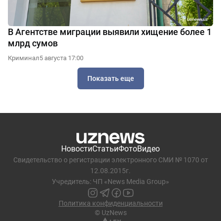
В Агентстве миграции выявили хищение более 1
млрд сумов
Криминал
5 августа 17:00
Показать еще
Новости
Статьи
Фото
Видео
Свидетельство о регистрации электронного СМИ № 1070 от
12.08.2015г.
Учредитель: ЧП «News Media Group»
Политика конфиденциальности
© UzNews