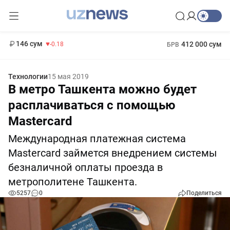
11 916 сум
28.92
13 749 сум
1 271 000 сум
32.19
МРОТ
146 сум
412 000 сум
-0.18
БРВ
Технологии
15 мая 2019
В метро Ташкента можно будет
расплачиваться с помощью
Mastercard
Международная платежная система
Mastercard займется внедрением системы
безналичной оплаты проезда в
метрополитене Ташкента.
5257
0
Поделиться