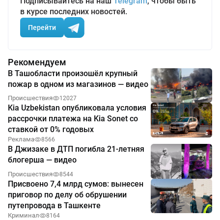
Подписывайтесь на наш
Telegram
, чтобы быть
в курсе последних новостей.
Перейти
Рекомендуем
В Ташобласти произошёл крупный
пожар в одном из магазинов — видео
Происшествия
12027
Kia Uzbekistan опубликовала условия
рассрочки платежа на Kia Sonet со
ставкой от 0% годовых
Реклама
8566
В Джизаке в ДТП погибла 21-летняя
блогерша — видео
Происшествия
8544
Присвоено 7,4 млрд сумов: вынесен
приговор по делу об обрушении
путепровода в Ташкенте
Криминал
8164