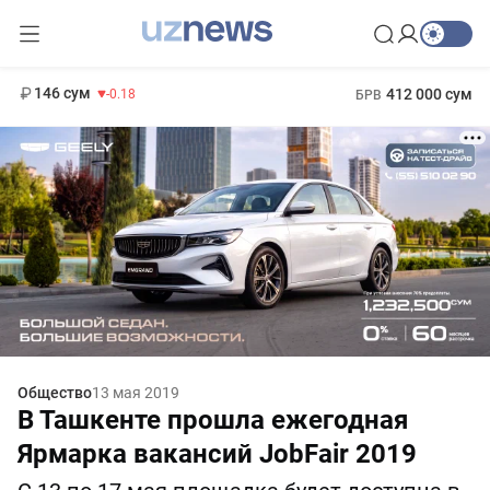
11 916 сум
28.92
13 749 сум
1 271 000 сум
32.19
МРОТ
146 сум
412 000 сум
-0.18
БРВ
Общество
13 мая 2019
В Ташкенте прошла ежегодная
Ярмарка вакансий JobFair 2019