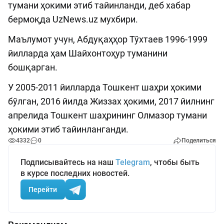
тумани ҳокими этиб тайинланди, деб хабар
бермоқда UzNews.uz мухбири.
Маълумот учун, Абдуқаҳҳор Тўхтаев 1996-1999
йилларда ҳам Шайхонтоҳур туманини
бошқарган.
У 2005-2011 йилларда Тошкент шаҳри ҳокими
бўлган, 2016 йилда Жиззах ҳокими, 2017 йилнинг
апрелида Тошкент шаҳрининг Олмазор тумани
ҳокими этиб тайинланганди.
4332
0
Поделиться
Подписывайтесь на наш
Telegram
, чтобы быть
в курсе последних новостей.
Перейти