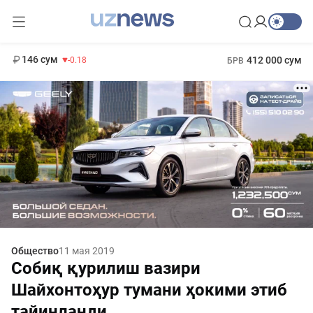
11 916 сум
28.92
13 749 сум
1 271 000 сум
32.19
МРОТ
146 сум
412 000 сум
-0.18
БРВ
Общество
11 мая 2019
Собиқ қурилиш вазири
Шайхонтоҳур тумани ҳокими этиб
тайинланди