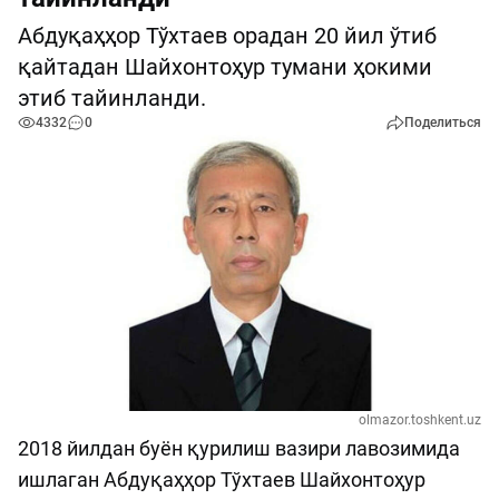
Абдуқаҳҳор Тўхтаев орадан 20 йил ўтиб
қайтадан Шайхонтоҳур тумани ҳокими
этиб тайинланди.
4332
0
Поделиться
olmazor.toshkent.uz
2018 йилдан буён қурилиш вазири лавозимида
ишлаган Абдуқаҳҳор Тўхтаев Шайхонтоҳур