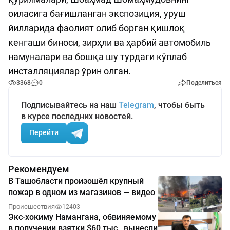
оиласига бағишланган экспозиция, уруш
йилларида фаолият олиб борган қишлоқ
кенгаши биноси, зирҳли ва ҳарбий автомобиль
намуналари ва бошқа шу турдаги кўплаб
инсталляциялар ўрин олган.
3368
0
Поделиться
Подписывайтесь на наш
Telegram
, чтобы быть
в курсе последних новостей.
Перейти
Рекомендуем
В Ташобласти произошёл крупный
пожар в одном из магазинов — видео
Происшествия
12403
Экс-хокиму Намангана, обвиняемому
в получении взятки $60 тыс., вынесли