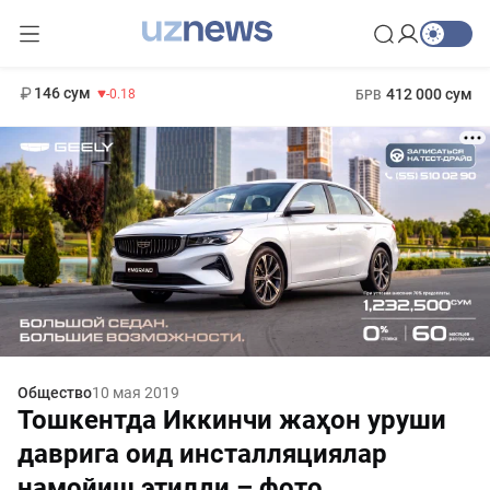
11 916 сум
28.92
13 749 сум
1 271 000 сум
32.19
МРОТ
146 сум
412 000 сум
-0.18
БРВ
Общество
10 мая 2019
Тошкентда Иккинчи жаҳон уруши
даврига оид инсталляциялар
намойиш этилди – фото