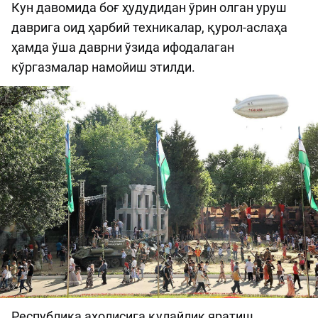
Кун давомида боғ ҳудудидан ўрин олган уруш
даврига оид ҳарбий техникалар, қурол-аслаҳа
ҳамда ўша даврни ўзида ифодалаган
кўргазмалар намойиш этилди.
Республика аҳолисига қулайлик яратиш