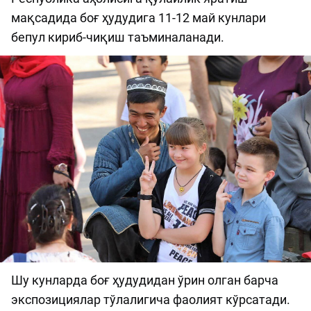
мақсадида боғ ҳудудига 11-12 май кунлари
бепул кириб-чиқиш таъминаланади.
Шу кунларда боғ ҳудудидан ўрин олган барча
экспозициялар тўлалигича фаолият кўрсатади.