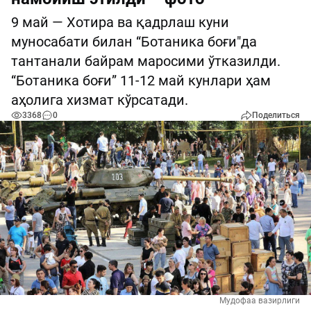
9 май — Хотира ва қадрлаш куни
муносабати билан “Ботаника боғи"да
тантанали байрам маросими ўтказилди.
“Ботаника боғи” 11-12 май кунлари ҳам
аҳолига хизмат кўрсатади.
3368
0
Поделиться
Мудофаа вазирлиги