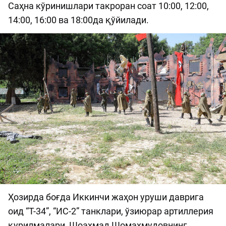
Саҳна кўринишлари такроран соат 10:00, 12:00,
14:00, 16:00 ва 18:00да қўйилади.
Ҳозирда боғда Иккинчи жаҳон уруши даврига
оид “Т-34”, “ИС-2” танклари, ўзиюрар артиллерия
қурилмалари, Шоаҳмад Шомаҳмудовнинг