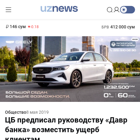
11 916 сум
28.92
13 749 сум
1 271 000 сум
32.19
МРОТ
146 сум
412 000 сум
-0.18
БРВ
Общество
8 мая 2019
ЦБ предписал руководству «Давр
банка» возместить ущерб
клиентам