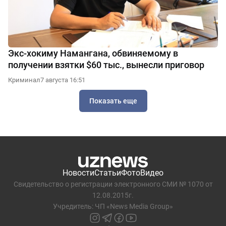
Экс-хокиму Намангана, обвиняемому в
получении взятки $60 тыс., вынесли приговор
Криминал
7 августа 16:51
Показать еще
Новости
Статьи
Фото
Видео
Свидетельство о регистрации электронного СМИ № 1070 от
12.08.2015г.
Учредитель: ЧП «News Media Group»