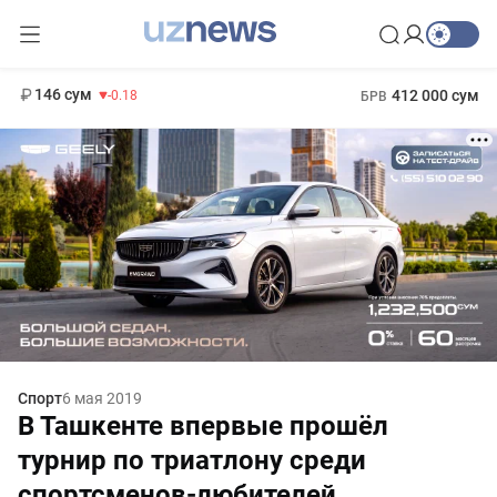
11 916 сум
28.92
13 749 сум
1 271 000 сум
32.19
МРОТ
146 сум
412 000 сум
-0.18
БРВ
Спорт
6 мая 2019
В Ташкенте впервые прошёл
турнир по триатлону среди
спортсменов-любителей