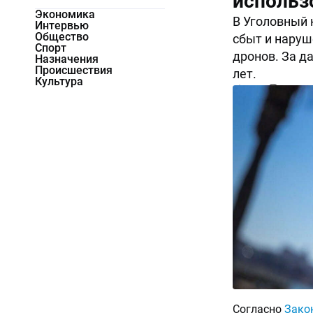
использ
Экономика
В Уголовный 
Интервью
Общество
сбыт и наруш
Спорт
дронов. За д
Назначения
Происшествия
лет.
Культура
8760
0
Согласно
Зако