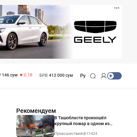
11 916 сум
28.92
13 749 сум
32.19
МРОТ
1 271 000 сум
146 сум
-0.18
БРВ
412 000 сум
Ру
Рекомендуем
В Ташобласти произошёл
крупный пожар в одном из
магазинов — видео
Происшествия
11424