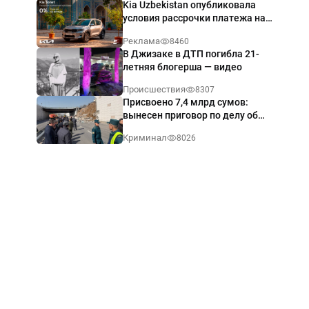
Kia Uzbekistan опубликовала
условия рассрочки платежа на
Kia Sonet со ставкой от 0%
Реклама
8460
годовых
В Джизаке в ДТП погибла 21-
летняя блогерша — видео
Происшествия
8307
Присвоено 7,4 млрд сумов:
вынесен приговор по делу об
обрушении путепровода в
Криминал
8026
Ташкенте