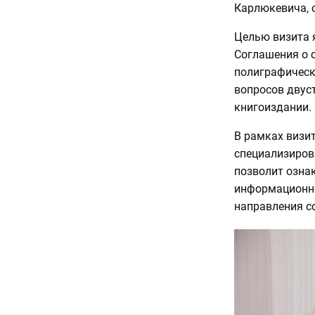
Карлюкевича, с
Целью визита 
Соглашения о с
полиграфическ
вопросов двус
книгоиздании.
В рамках визи
специализиров
позволит озна
информационно
направления с