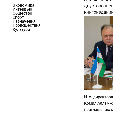
Экономика
двустороннег
Интервью
книгоиздании
Общество
Спорт
3800
0
Назначения
Происшествия
Культура
И. о. директо
Комил Алламжо
приглашению м