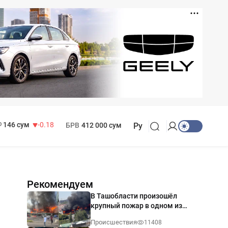
11 916 сум
28.92
13 749 сум
32.19
МРОТ
1 271 000 сум
146 сум
-0.18
БРВ
412 000 сум
Ру
Рекомендуем
В Ташобласти произошёл
крупный пожар в одном из
магазинов — видео
Происшествия
11408