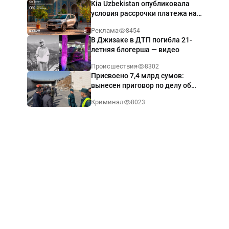
Kia Uzbekistan опубликовала
условия рассрочки платежа на
Kia Sonet со ставкой от 0%
Реклама
8454
годовых
В Джизаке в ДТП погибла 21-
летняя блогерша — видео
Происшествия
8302
Присвоено 7,4 млрд сумов:
вынесен приговор по делу об
обрушении путепровода в
Криминал
8023
Ташкенте