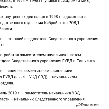
сшее, в 1994 – 1998 гг. учился в Академии МВД
бекистан.
ах внутренних дел начал в 1998 г. с должности
ледственного отделения Кибрайского РОВД
бласти.
гг. – старший следователь Следственного управления
та.
гг. работал заместителем начальника, затем –
тдела Следственного управления ГУВД г. Ташкента.
гг. – являлся заместителем начальника
о РУВД (ныне – УКД ОВД) – начальником
отдела.
прель 2019 г. – заместитель начальника УВД
ласти – начальник Следственного управления.
Поделиться