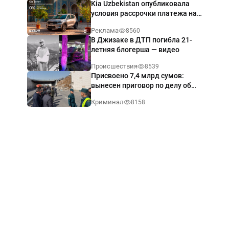
Kia Uzbekistan опубликовала
условия рассрочки платежа на
Kia Sonet со ставкой от 0%
Реклама
8560
годовых
В Джизаке в ДТП погибла 21-
летняя блогерша — видео
Происшествия
8539
Присвоено 7,4 млрд сумов:
вынесен приговор по делу об
обрушении путепровода в
Криминал
8158
Ташкенте