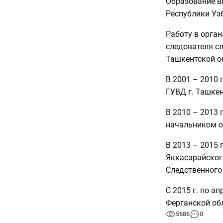
Образование вы
Республики Уз
Работу в орган
следователя с
Ташкентской о
В 2001 – 2010 
ГУВД г. Ташкен
В 2010 – 2013 
начальником о
В 2013 – 2015 
Яккасарайског
Следственного 
С 2015 г. по а
Ферганской об
5686
0