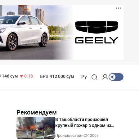
11 916 сум
28.92
13 749 сум
32.19
МРОТ
1 271 000 сум
146 сум
-0.18
БРВ
412 000 сум
Ру
Рекомендуем
В Ташобласти произошёл
крупный пожар в одном из
магазинов — видео
Происшествия
12007