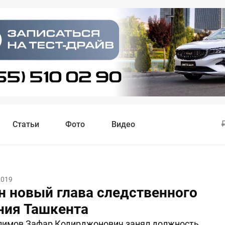
Статьи
Фото
Видео
2019
н новый глава следственного
ния Ташкента
лимов Зафар Кодирджонович занял должность