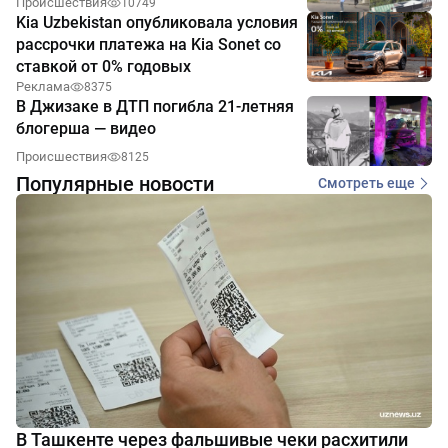
Происшествия
10749
Kia Uzbekistan опубликовала условия
рассрочки платежа на Kia Sonet со
ставкой от 0% годовых
Реклама
8375
В Джизаке в ДТП погибла 21-летняя
блогерша — видео
Происшествия
8125
Популярные новости
Смотреть еще
В Ташкенте через фальшивые чеки расхитили