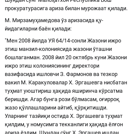
прокуратурасига ариза билан мурожаат қилади.
М. Мирзамуҳамедова ўз аризасида қу­
йидагиларни баён қилади:
"Мен 2008 йилда УЯ 64/14-сонли Жазони ижро
этиш манзил-колониясида жазони ўташни
бошлаганман. 2008 йил 20 октябрь куни Жазони
ижро этиш колониясининг директори
вазифасида ишловчи З. Фармонов ва тезкор
вакил М. Каракуловалар Х. Эргашевга нисбатан
туҳмат уюштириш ҳақида яширинча кўрсатма
беришди. Агар бунга рози бўлмасам, оғирроқ
жазо қўллашларини айтиб, қўрқитишди.
Уларнинг таз­йиқи остида Х. Эргашевга туҳмат
қилдим, у номусимга текканлиги ҳақида ёлғон
ариза ёздим. Шундан сўнг Х. Эргашев ишдан