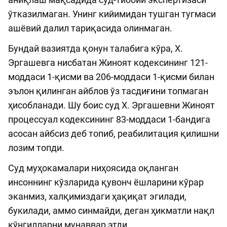
ўтказилмаган. Унинг кийимидан тушган тугмаси
ашёвий далил тариқасида олинмаган.
Бундай вазиятда қонун талабига кў­ра, Х.
Эргашевга нисбатан Жиноят кодексининг 121-
моддаси 1-қисми ва 206-моддаси 1-қисми билан
эълон қилинган айблов ўз тасдиғини топмаган
ҳисобланади. Шу боис суд Х. Эргашевни Жиноят
процессуал кодексининг 83-моддаси 1-бандига
асосан айбсиз деб топиб, реабилитация қилишни
лозим топди.
Суд муҳокамалари ниҳоясида оқланган
инсоннинг кўзларида қувонч ёшларини кўрар
эканмиз, халқимиздаги ҳа­қи­қат эгилади,
букилади, аммо синмайди, деган ҳикматли нақл
кўнгилларни му­­наввар этди.