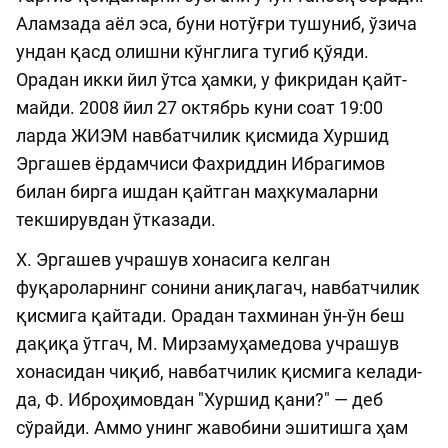
Аламзада аёл эса, буни нотўғри тушуниб, ўзича
ундан қасд олишни кўнглига тугиб қўяди.
Орадан ик­ки йил ўтса ҳамки, у фикридан қайт­
майди. 2008 йил 27 октябрь куни соат 19:00
ларда ЖИЭМ навбатчилик қисмида Хуршид
Эргашев ёрдамчиси Фахриддин Ибрагимов
билан бирга ишдан қайтган маҳкумаларни
текширувдан ўтказади.
Х. Эргашев учрашув хонасига келган
фуқароларнинг сонини аниқлагач, нав­батчилик
қисмига қайтади. Орадан тахминан ўн-ўн беш
дақиқа ўтгач, М. Мирзамуҳамедова учрашув
хонасидан чиқиб, навбатчилик қисмига келади-
да, Ф. Иброҳимовдан "Хуршид қа­ни?" — деб
сўрайди. Аммо унинг жа­во­бини эшитишга ҳам