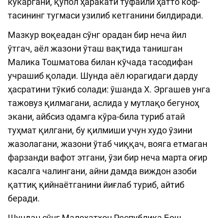
кўкаргани, қўпол ҳа­ракати туфайли ҳат­то коф­­
тасининг тугмаси узилиб кетганини билдиради.
Мазкур воқеадан сўнг орадан бир неча йил
ўтгач, аёл жазони ўташ вақтида танишган
Малика Тошматова билан кўчада тасодифан
учрашиб қолади. Шунда аёл юрагидаги дарду
ҳасратини тўкиб солади: ўшанда Х. Эргашев унга
тажовуз қилмагани, аслида у мутлақо бегуноҳ
экани, айбсиз одамга кўра-била туриб атай
туҳмат қилгани, бу қилмиши учун худо ўзини
жазолагани, жазони ўтаб чиққач, вояга етмаган
фарзанди вафот этгани, ўзи бир неча марта оғир
касалга чалингани, айни дамда виждон азоби
қаттиқ қийнаётганини йиғлаб туриб, айтиб
беради.
Шундан сўнг Малоҳатхон Республика Бош