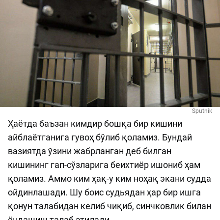
Sputnik
Ҳаётда баъзан кимдир бошқа бир кишини
айблаётганига гувоҳ бўлиб қоламиз. Бундай
вазиятда ўзини жабрланган деб билган
кишининг гап-сўзларига беихтиёр ишониб ҳам
қоламиз. Аммо ким ҳақ-у ким ноҳақ экани судда
ойдинлашади. Шу боис судьядан ҳар бир ишга
қонун талабидан келиб чиқиб, синчковлик билан
ёндашиш талаб этилади.