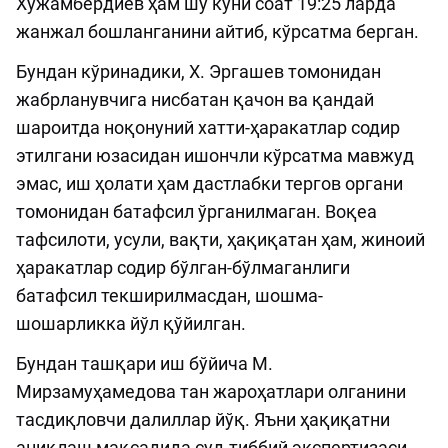
Хўжамбердиев ҳам шу куни соат 19:25 ларда
жанжал бошланганини айтиб, кўрсатма берган.
Бундан кўринадики, Х. Эргашев томонидан
жабрланувчига нисбатан қачон ва қандай
шароитда ноқонуний хатти-ҳа­ракатлар содир
этилгани юзасидан ишончли кўрсатма мавжуд
эмас, иш ҳо­лати ҳам дастлабки тергов органи
томонидан батафсил ўрганилмаган. Во­қеа
тафсилоти, усули, вақти, ҳақиқатан ҳам, жиноий
ҳаракатлар содир бўл­ган-бўлмаганлиги
батафсил текширилмасдан, шошма-
шошарликка йўл қўйилган.
Бундан ташқари иш бўйича М.
Мирзамуҳамедова тан жароҳатлари олганини
тасдиқловчи далиллар йўқ. Яъни ҳа­қи­қатни
аниқлаш мақсадида суд-тиббий экспертизаси