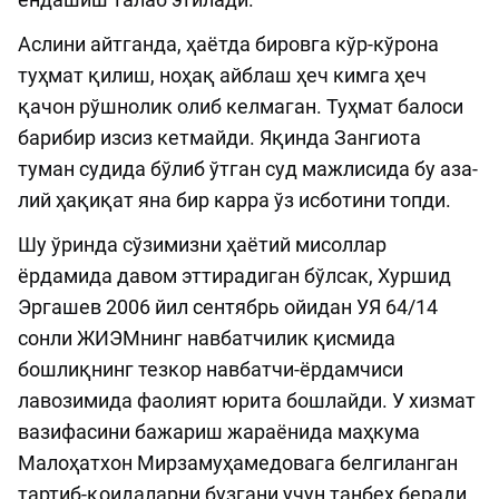
Аслини айтганда, ҳаётда бировга кўр-кўрона
туҳмат қилиш, ноҳақ айблаш ҳеч кимга ҳеч
қачон рўшнолик олиб келмаган. Туҳмат балоси
барибир изсиз кетмайди. Яқинда Зангиота
туман судида бўлиб ўтган суд мажлисида бу аза­
лий ҳақиқат яна бир карра ўз исботини топди.
Шу ўринда сўзимизни ҳаётий мисоллар
ёрдамида давом эттирадиган бўлсак, Хуршид
Эргашев 2006 йил сентябрь ойидан УЯ 64/14
сонли ЖИЭМнинг навбатчилик қисмида
бошлиқнинг тезкор навбатчи-ёрдамчиси
лавозимида фаолият юрита бошлайди. У хизмат
вазифасини бажариш жараёнида маҳкума
Малоҳатхон Мирзамуҳамедовага белгиланган
тартиб-қоидаларни бузгани учун танбеҳ беради.