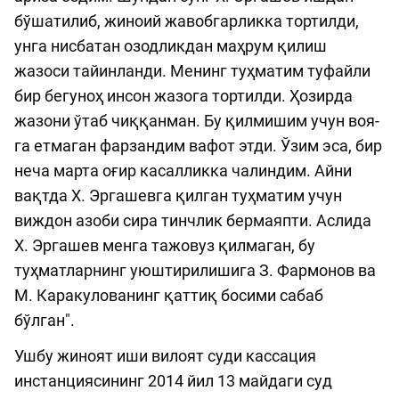
бўшатилиб, жиноий жавобгарликка тортилди,
унга нисбатан озодликдан маҳрум қилиш
жазоси та­йинланди. Менинг туҳматим туфайли
бир бегуноҳ инсон жазога тортилди. Ҳозирда
жазони ўтаб чиққанман. Бу қилмишим учун воя­
га етмаган фарзандим вафот этди. Ўзим эса, бир
неча марта оғир касалликка чалиндим. Айни
вақтда Х. Эргашевга қилган туҳматим учун
виждон азоби сира тинчлик бермаяпти. Аслида
Х. Эргашев менга тажовуз қилмаган, бу
туҳматларнинг уюштирилишига З. Фармонов ва
М. Каракулованинг қат­тиқ босими сабаб
бўлган".
Ушбу жиноят иши вилоят суди кассация
инстанциясининг 2014 йил 13 майдаги суд