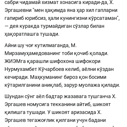
сабри чидамай хизмат хонасига киради-да, Х.
Эргашевни "мен ҳа­қимда яна ҳар хил гапларни
гапириб юрибсиз, ҳали кунингизни кўрсатаман",
— дея куракда турмайдиган сўз­лар билан
ҳақоратлашга тушади.
Айни шу чоғ кутилмаганда, М.
Мирзамуҳамедованинг тоби қочиб қолади.
ЖИЭМга қарашли шифохона шифокори
Нурмухамбет Кўчарбоев келиб, аёлни кўздан
кечиради. Маҳкуманинг бироз қон босими
кўтарилганини аниқлаб, зарур муолажа қилади.
Шундан сўнг аёл бадтар жазавага тушганча Х.
Эргашев номусига текканини айтиб, шикоят
қилишга тушади. У шикоят аризасида Х.
Эргашев тегажоғлик қилгани учун бадани