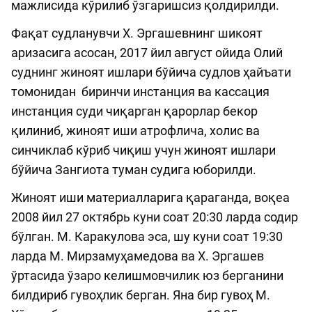
мажлисида кўрилиб ўзгаришсиз қолдирилди.
Фақат судланувчи Х. Эргашевнинг шикоят
аризасига асосан, 2017 йил август ойи­да Олий
суднинг жиноят ишлари бўйича судлов ҳайъати
томонидан биринчи инстанция ва кассация
инстанция суди чиқарган қарорлар бекор
қилиниб, жиноят иши атрофлича, хо­лис ва
синчиклаб кўриб чиқиш учун жиноят ишлари
бўйича Зангиота туман судига юборилди.
Жиноят иши материалларига қараганда, воқеа
2008 йил 27 октябрь куни соат 20:30 ларда содир
бўлган. М. Каракулова эса, шу куни соат 19:30
ларда М. Мирзамуҳамедова ва Х. Эргашев
ўртасида ўзаро келишмовчилик юз берганини
билдириб гувоҳлик берган. Яна бир гувоҳ М.