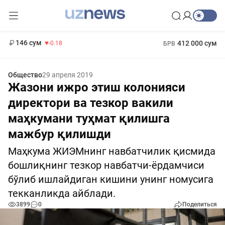
11 916 сум
28.92
13 749 сум
1 271 000 сум
32.19
МРОТ
146 сум
412 000 сум
-0.18
БРВ
Общество
29 апреля 2019
Жазони ижро этиш колонияси
директори ва тезкор вакили
маҳкумани туҳмат қилишга
мажбур қилишди
Маҳкума ЖИЭМнинг навбатчилик қисмида
бошлиқнинг тезкор навбатчи-ёрдамчиси
бўлиб ишлайдиган кишини унинг номусига
текканликда айблади.
3899
0
Поделиться