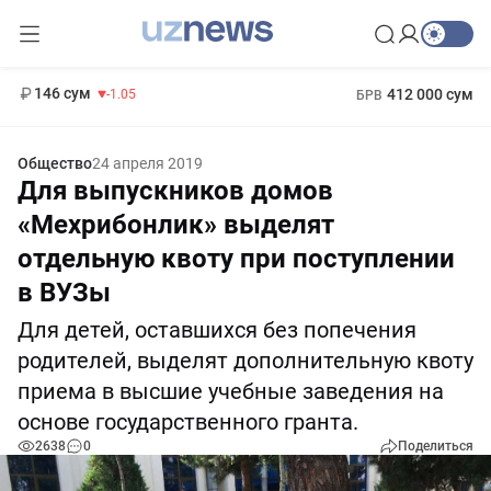
11 887 сум
-55.49
13 717 сум
1 271 000 сум
-25.83
МРОТ
146 сум
412 000 сум
-1.05
БРВ
Общество
24 апреля 2019
Для выпускников домов
«Мехрибонлик» выделят
отдельную квоту при поступлении
в ВУЗы
Для детей, оставшихся без попечения
родителей, выделят дополнительную квоту
приема в высшие учебные заведения на
основе государственного гранта.
2638
0
Поделиться