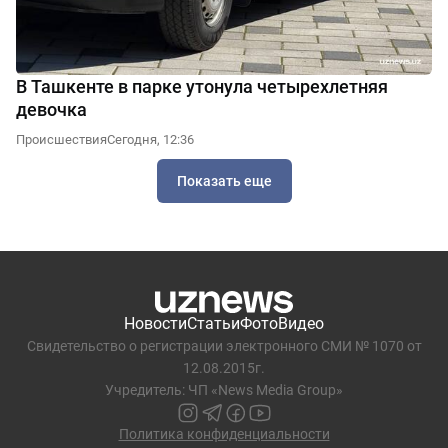
В Ташкенте в парке утонула четырехлетняя
девочка
Происшествия
Сегодня, 12:36
Показать еще
Новости
Статьи
Фото
Видео
Свидетельство о регистрации электронного СМИ № 1070 от
12.08.2015г.
Учредитель: ЧП «News Media Group»
Политика конфиденциальности