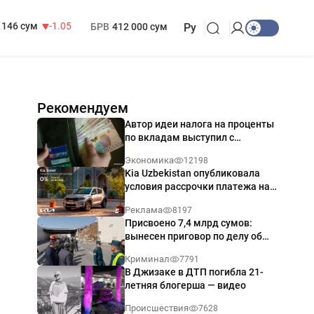
13 717 сум
-25.83
МРОТ
1 271 000 сум
146 сум
-1.05
БРВ
412 000 сум
Ру
Рекомендуем
Автор идеи налога на проценты
по вкладам выступил с
разъяснением
Экономика
12198
Kia Uzbekistan опубликовала
условия рассрочки платежа на
Kia Sonet со ставкой от 0%
Реклама
8197
годовых
Присвоено 7,4 млрд сумов:
вынесен приговор по делу об
обрушении путепровода в
Криминал
7791
Ташкенте
В Джизаке в ДТП погибла 21-
летняя блогерша — видео
Происшествия
7628