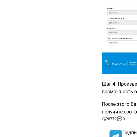
Шаг 4. Произв
возможность о
После этого Ва
получите соот
8779
0
Подпи