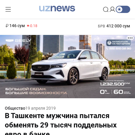
11 916 сум
28.92
13 749 сум
1 271 000 сум
32.19
МРОТ
146 сум
412 000 сум
-0.18
БРВ
Общество
19 апреля 2019
В Ташкенте мужчина пытался
обменять 29 тысяч поддельных
евро в банке