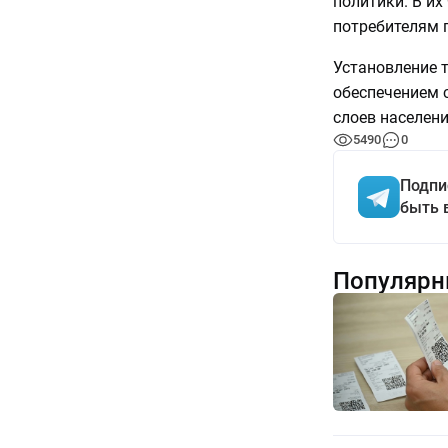
политики. В их
потребителям 
Установление 
обеспечением 
слоев населени
5490
0
Подпи
быть 
Популярн