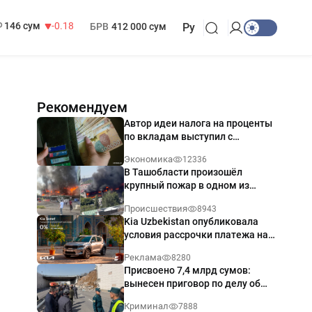
13 749 сум
32.19
МРОТ
1 271 000 сум
146 сум
-0.18
БРВ
412 000 сум
Ру
Рекомендуем
Автор идеи налога на проценты
по вкладам выступил с
разъяснением
Экономика
12336
В Ташобласти произошёл
крупный пожар в одном из
магазинов — видео
Происшествия
8943
Kia Uzbekistan опубликовала
условия рассрочки платежа на
Kia Sonet со ставкой от 0%
Реклама
8280
годовых
Присвоено 7,4 млрд сумов:
вынесен приговор по делу об
обрушении путепровода в
Криминал
7888
Ташкенте