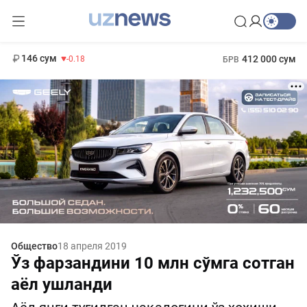
11 916 сум
28.92
13 749 сум
1 271 000 сум
32.19
МРОТ
146 сум
412 000 сум
-0.18
БРВ
Общество
18 апреля 2019
Ўз фарзандини 10 млн сўмга сотган
аёл ушланди