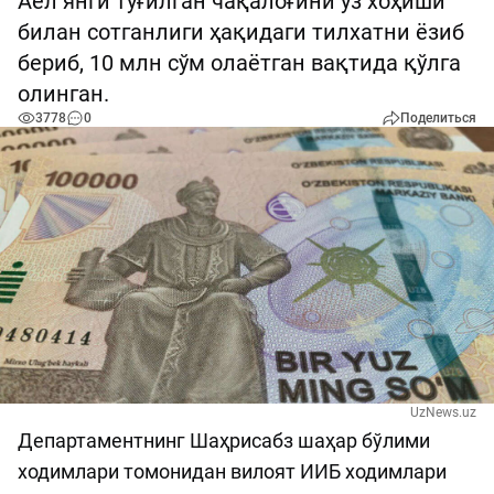
Аёл янги туғилган чақалоғини ўз хоҳиши
билан сотганлиги ҳақидаги тилхатни ёзиб
бериб, 10 млн сўм олаётган вақтида қўлга
олинган.
3778
0
Поделиться
UzNews.uz
Департаментнинг Шаҳрисабз шаҳар бўлими
ходимлари томонидан вилоят ИИБ ходимлари