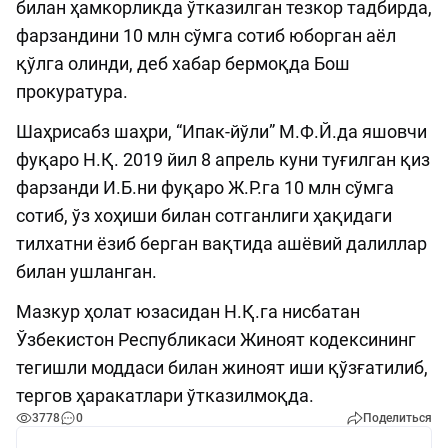
билан ҳамкорликда ўтказилган тезкор тадбирда,
фарзандини 10 млн сўмга сотиб юборган аёл
қўлга олинди, деб хабар бермоқда Бош
прокуратура.
Шаҳрисабз шаҳри, “Ипак-йўли” М.Ф.Й.да яшовчи
фуқаро Н.Қ. 2019 йил 8 апрель куни туғилган қиз
фарзанди И.Б.ни фуқаро Ж.Р.га 10 млн сўмга
сотиб, ўз хоҳиши билан сотганлиги ҳақидаги
тилхатни ёзиб берган вақтида ашёвий далиллар
билан ушланган.
Мазкур ҳолат юзасидан Н.Қ.га нисбатан
Ўзбекистон Республикаси Жиноят кодексининг
тегишли моддаси билан жиноят иши қўзғатилиб,
тергов ҳаракатлари ўтказилмоқда.
3778
0
Поделиться