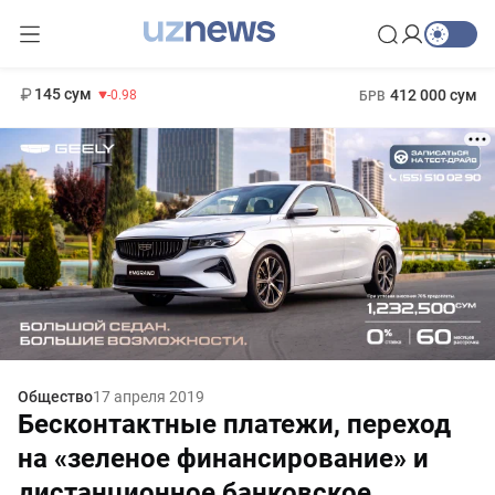
11 952 сум
36.46
13 780 сум
1 271 000 сум
30.12
МРОТ
145 сум
412 000 сум
-0.98
БРВ
Общество
17 апреля 2019
Бесконтактные платежи, переход
на «зеленое финансирование» и
дистанционное банковское