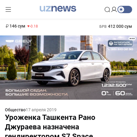
11 916 сум
28.92
13 749 сум
1 271 000 сум
32.19
МРОТ
146 сум
412 000 сум
-0.18
БРВ
Общество
17 апреля 2019
Уроженка Ташкента Рано
Джураева назначена
гендиректором S7 Space