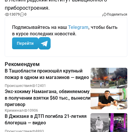
приборостроения.
13079
0
Поделиться
Подписывайтесь на наш
Telegram
, чтобы быть
в курсе последних новостей.
Перейти
Рекомендуем
В Ташобласти произошёл крупный
пожар в одном из магазинов — видео
Происшествия
12401
Экс-хокиму Намангана, обвиняемому
в получении взятки $60 тыс., вынесли
приговор
Криминал
10906
В Джизаке в ДТП погибла 21-летняя
блогерша — видео
Происшествия
8893