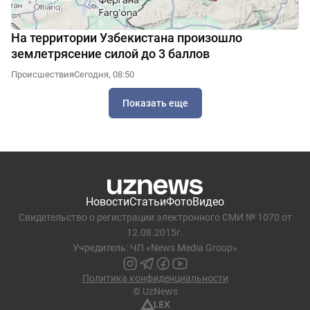
На территории Узбекистана произошло
землетрясение силой до 3 баллов
Происшествия
Сегодня, 08:50
Показать еще
Новости
Статьи
Фото
Видео
Свидетельство о регистрации электронного СМИ № 1070 от
12.08.2015г.
Учредитель: ЧП «News Media Group»
Политика конфиденциальности
© UzNews