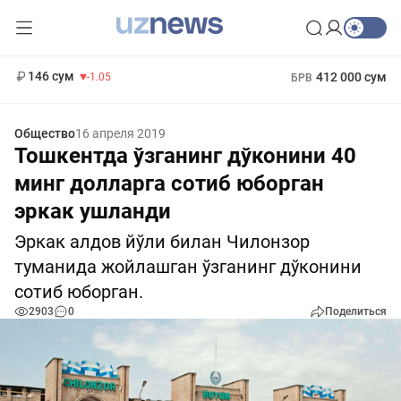
11 887 сум
-55.49
13 717 сум
1 271 000 сум
-25.83
МРОТ
146 сум
412 000 сум
-1.05
БРВ
Общество
16 апреля 2019
Тошкентда ўзганинг дўконини 40
минг долларга сотиб юборган
эркак ушланди
Эркак алдов йўли билан Чилонзор
туманида жойлашган ўзганинг дўконини
сотиб юборган.
2903
0
Поделиться