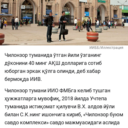
ИИББ/Иллюстрация
Чилонзор туманида ўтган йили ўзганинг
дўконини 40 минг АҚШ долларига сотиб
юборган эркак қўлга олинди, деб хабар
бермоқда ИИВ.
Чилонзор тумани ИИО ФМБга келиб тушган
ҳужжатларга мувофиқ, 2018 йилда Учтепа
туманида истиқомат қилувчи В.Х. алдов йўли
билан С.К.нинг ишончига кириб, «Чилонзор буюм
савдо комплекси» савдо мажмуасидаги аслида