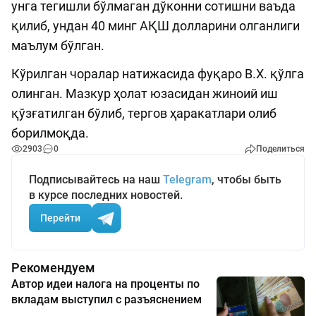
унга тегишли бўлмаган дўконни сотишни ваъда
қилиб, ундан 40 минг АҚШ долларини олганлиги
маълум бўлган.
Кўрилган чоралар натижасида фуқаро В.Х. қўлга
олинган. Мазкур ҳолат юзасидан жиноий иш
қўзғатилган бўлиб, тергов ҳаракатлари олиб
борилмоқда.
2903
0
Поделиться
Подписывайтесь на наш
Telegram
, чтобы быть
в курсе последних новостей.
Перейти
Рекомендуем
Автор идеи налога на проценты по
вкладам выступил с разъяснением