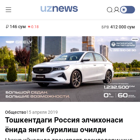
11 916 сум
28.92
13 749 сум
1 271 000 сум
32.19
МРОТ
146 сум
412 000 сум
-0.18
БРВ
Общество
15 апреля 2019
Тошкентдаги Россия элчихонаси
ёнида янги бурилиш очилди