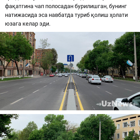
фақатгина чап полосадан бурилишган, бунинг
натижасида эса навбатда туриб қолиш ҳолати
юзага келар эди.