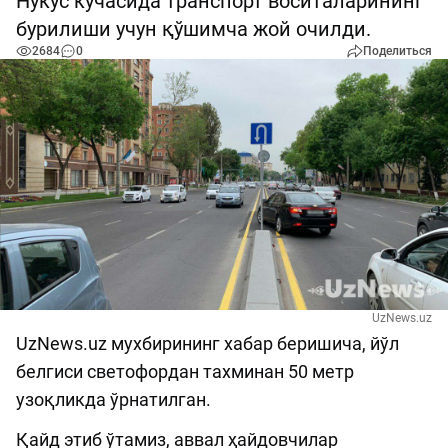
Нукус кўчасида транспорт воситаларининг
бурилиши учун қўшимча жой очилди.
2684
0
Поделиться
UzNews.uz
UzNews.uz мухбирининг хабар беришича, йўл
белгиси светофордан тахминан 50 метр
узоқликда ўрнатилган.
Қайд этиб ўтамиз, аввал ҳайдовчилар