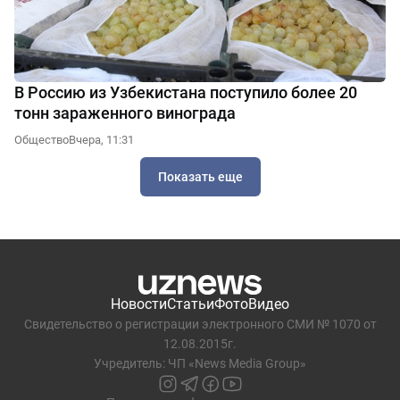
В Россию из Узбекистана поступило более 20
тонн зараженного винограда
Общество
Вчера, 11:31
Показать еще
Новости
Статьи
Фото
Видео
Свидетельство о регистрации электронного СМИ № 1070 от
12.08.2015г.
Учредитель: ЧП «News Media Group»