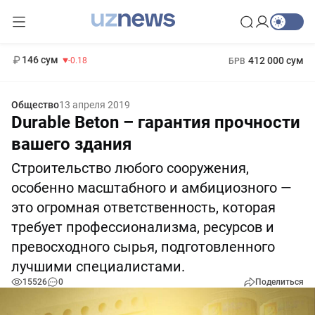
11 916 сум
28.92
13 749 сум
1 271 000 сум
32.19
МРОТ
146 сум
412 000 сум
-0.18
БРВ
Общество
13 апреля 2019
Durable Beton – гарантия прочности
вашего здания
Строительство любого сооружения,
особенно масштабного и амбициозного —
это огромная ответственность, которая
требует профессионализма, ресурсов и
превосходного сырья, подготовленного
лучшими специалистами.
15526
0
Поделиться