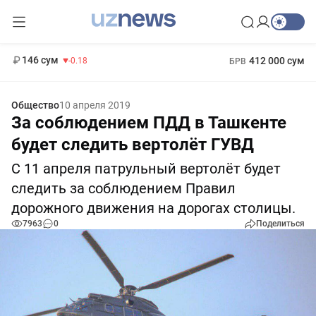
11 916 сум
28.92
13 749 сум
1 271 000 сум
32.19
МРОТ
146 сум
412 000 сум
-0.18
БРВ
Общество
10 апреля 2019
За соблюдением ПДД в Ташкенте
будет следить вертолёт ГУВД
С 11 апреля патрульный вертолёт будет
следить за соблюдением Правил
дорожного движения на дорогах столицы.
7963
0
Поделиться