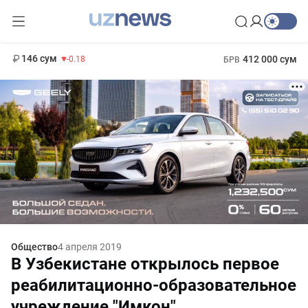
11 916 сум
28.92
13 749 сум
1 271 000 сум
32.19
МРОТ
146 сум
412 000 сум
-0.18
БРВ
Общество
4 апреля 2019
В Узбекистане открылось первое
реабилитационно-образовательное
учреждение "Имкон"