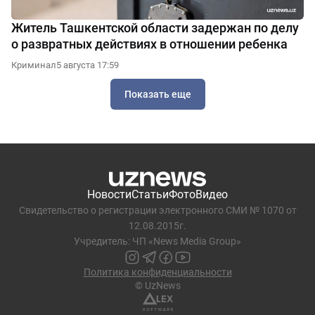
Житель Ташкентской области задержан по делу
о развратных действиях в отношении ребенка
Криминал
5 августа 17:59
Показать еще
Новости
Статьи
Фото
Видео
Свидетельство о регистрации электронного СМИ № 1070 от
12.08.2015г.
Учредитель: ЧП «News Media Group»
Политика конфиденциальности
© UzNews