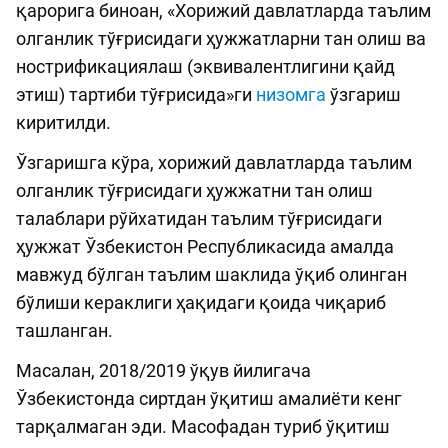
қарорига биноан, «Хорижий давлатларда таълим
олганлик тўғрисидаги ҳужжатларни тан олиш ва
нострификациялаш (эквивалентлигини қайд
этиш) тартиби тўғрисида»ги
низомга
ўзгариш
киритилди.
Ўзгаришга кўра, хорижий давлатларда таълим
олганлик тўғрисидаги ҳужжатни тан олиш
талаблари рўйхатидан таълим тўғрисидаги
ҳужжат Ўзбекистон Республикасида амалда
мавжуд бўлган таълим шаклида ўқиб олинган
бўлиши кераклиги ҳақидаги қоида чиқариб
ташланган.
Масалан, 2018/2019 ўқув йилигача
Ўзбекистонда сиртдан ўқитиш амалиёти кенг
тарқалмаган эди. Масофадан туриб ўқитиш