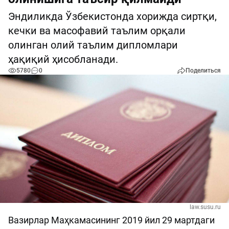
Эндиликда Ўзбекистонда хорижда сиртқи,
кечки ва масофавий таълим орқали
олинган олий таълим дипломлари
ҳақиқий ҳисобланади.
5780
0
Поделиться
law.susu.ru
Вазирлар Маҳкамасининг 2019 йил 29 мартдаги