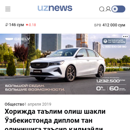
11 916 сум
28.92
13 749 сум
1 271 000 сум
32.19
МРОТ
146 сум
412 000 сум
-0.18
БРВ
Общество
1 апреля 2019
Хорижда таълим олиш шакли
Ўзбекистонда диплом тан
олинишига таъсир қилмайди