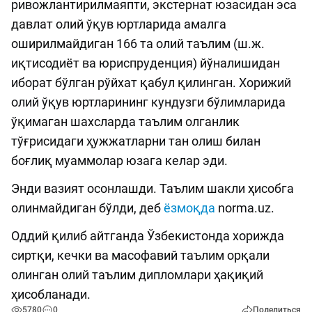
ривожлантирилмаяпти, экстернат юзасидан эса
давлат олий ўқув юртларида амалга
оширилмайдиган 166 та олий таълим (ш.ж.
иқтисодиёт ва юриспруденция) йўналишидан
иборат бўлган рўйхат қабул қилинган. Хорижий
олий ўқув юртларининг кундузги бўлимларида
ўқимаган шахсларда таълим олганлик
тўғрисидаги ҳужжатларни тан олиш билан
боғлиқ муаммолар юзага келар эди.
Энди вазият осонлашди. Таълим шакли ҳисобга
олинмайдиган бўлди, деб
ёзмоқда
norma.uz.
Оддий қилиб айтганда Ўзбекистонда хорижда
сиртқи, кечки ва масофавий таълим орқали
олинган олий таълим дипломлари ҳақиқий
ҳисобланади.
5780
0
Поделиться