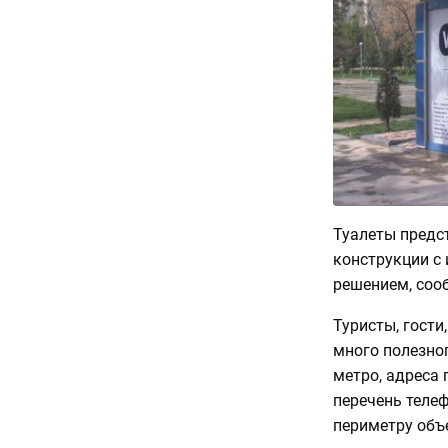
Туалеты предс
конструкции с
решением, соо
Туристы, гости
много полезног
метро, адреса 
перечень теле
периметру объ