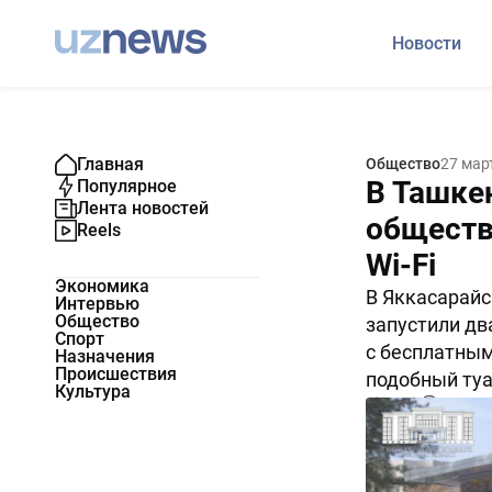
Новости
Главная
Общество
27 мар
В Ташке
Популярное
Лента новостей
обществ
Reels
Wi-Fi
Экономика
В Яккасарайс
Интервью
Общество
запустили дв
Спорт
с бесплатным 
Назначения
Происшествия
подобный туа
Культура
6005
0