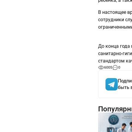
ребёнка, а та
В настоящее в
сотрудники слу
ограниченным
До конца года 
санитарно-гиги
стандартом ка
6005
0
Подпи
быть 
Популярн