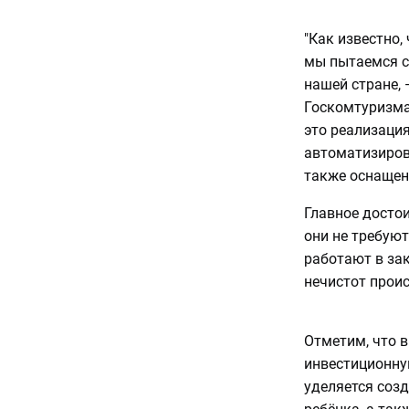
"Как известно,
мы пытаемся с
нашей стране,
Госкомтуризма
это реализаци
автоматизиров
также оснащены
Главное достои
они не требую
работают в за
нечистот прои
Отметим, что в
инвестиционну
уделяется соз