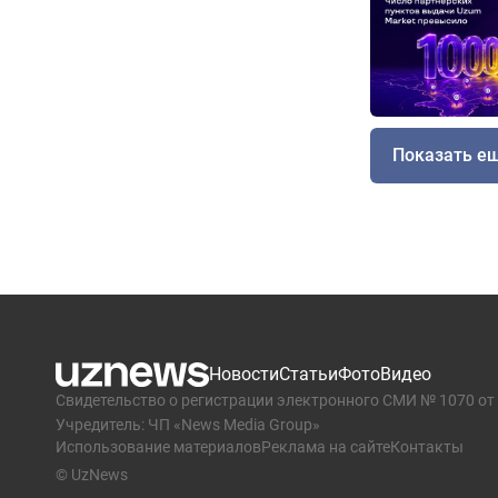
Показать е
Новости
Статьи
Фото
Видео
Свидетельство о регистрации электронного СМИ № 1070 от 
Учредитель: ЧП «News Media Group»
Использование материалов
Реклама на сайте
Контакты
© UzNews