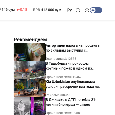
13 749 сум
32.19
МРОТ
1 271 000 сум
146 сум
-0.18
БРВ
412 000 сум
Ру
Рекомендуем
Автор идеи налога на проценты
по вкладам выступил с
разъяснением
Экономика
12536
В Ташобласти произошёл
крупный пожар в одном из
магазинов — видео
Происшествия
10467
Kia Uzbekistan опубликовала
условия рассрочки платежа на
Kia Sonet со ставкой от 0%
Реклама
8358
годовых
В Джизаке в ДТП погибла 21-
летняя блогерша — видео
Происшествия
8088