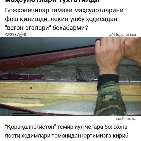
Божхоначилар тамаки маҳсулотларини
фош қилишди, лекин ушбу ҳодисадан
"вагон эгалари" бехабарми?
2287
0
Поделиться
customs.uz
“Қорақалпоғистон” темир йўл чегара божхона
пости ходимлари томонидан юртимизга кириб