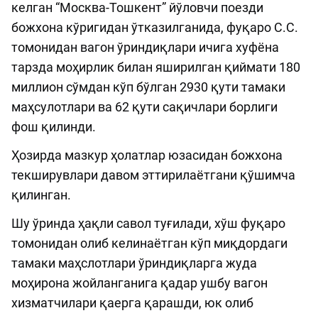
келган “Москва-Тошкент” йўловчи поезди
божхона кўригидан ўтказилганида, фуқаро С.С.
томонидан вагон ўриндиқлари ичига хуфёна
тарзда моҳирлик билан яширилган қиймати 180
миллион сўмдан кўп бўлган 2930 қути тамаки
маҳсулотлари ва 62 қути сақичлари борлиги
фош қилинди.
Ҳозирда мазкур ҳолатлар юзасидан божхона
текширувлари давом эттирилаётгани қўшимча
қилинган.
Шу ўринда ҳақли савол туғилади, хўш фуқаро
томонидан олиб келинаётган кўп миқдордаги
тамаки маҳслотлари ўриндиқларга жуда
моҳирона жойланганига қадар ушбу вагон
хизматчилари қаерга қарашди, юк олиб