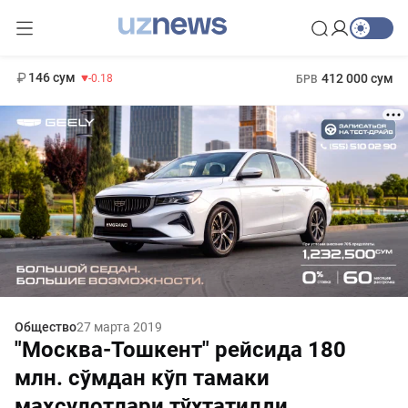
11 916 сум
28.92
13 749 сум
1 271 000 сум
32.19
МРОТ
146 сум
412 000 сум
-0.18
БРВ
Общество
27 марта 2019
"Москва-Тошкент" рейсида 180
млн. сўмдан кўп тамаки
маҳсулотлари тўхтатилди