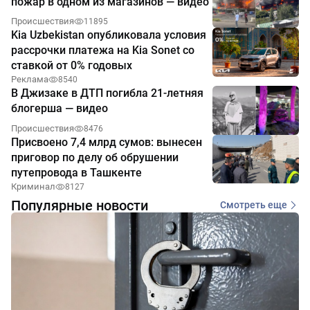
пожар в одном из магазинов — видео
Происшествия
11895
Kia Uzbekistan опубликовала условия
рассрочки платежа на Kia Sonet со
ставкой от 0% годовых
Реклама
8540
В Джизаке в ДТП погибла 21-летняя
блогерша — видео
Происшествия
8476
Присвоено 7,4 млрд сумов: вынесен
приговор по делу об обрушении
путепровода в Ташкенте
Криминал
8127
Популярные новости
Смотреть еще