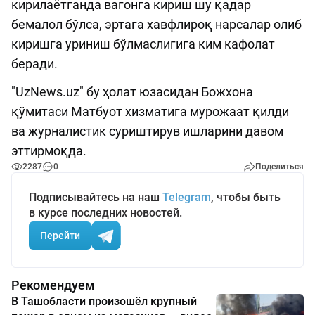
кирилаётганда вагонга кириш шу қадар
бемалол бўлса, эртага хавфлироқ нарсалар олиб
киришга уриниш бўлмаслигига ким кафолат
беради.
"UzNews.uz" бу ҳолат юзасидан Божхона
қўмитаси Матбуот хизматига мурожаат қилди
ва журналистик суриштирув ишларини давом
эттирмоқда.
2287
0
Поделиться
Подписывайтесь на наш
Telegram
, чтобы быть
в курсе последних новостей.
Перейти
Рекомендуем
В Ташобласти произошёл крупный