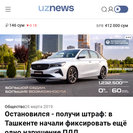
11 916 сум
28.92
13 749 сум
1 271 000 сум
32.19
МРОТ
146 сум
412 000 сум
-0.18
БРВ
Общество
26 марта 2019
Остановился - получи штраф: в
Ташкенте начали фиксировать ещё
одно нарушение ПДД