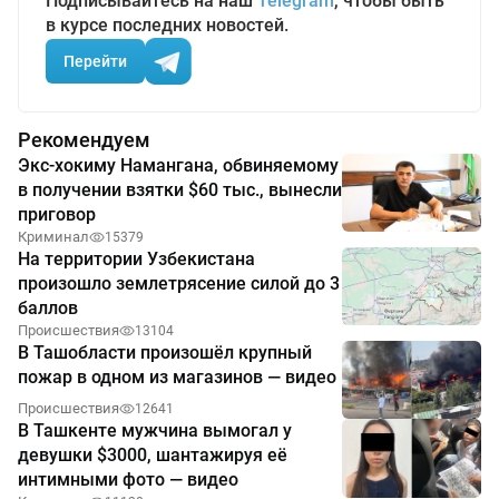
Подписывайтесь на наш
Telegram
, чтобы быть
в курсе последних новостей.
Перейти
Рекомендуем
Экс-хокиму Намангана, обвиняемому
в получении взятки $60 тыс., вынесли
приговор
Криминал
15379
На территории Узбекистана
произошло землетрясение силой до 3
баллов
Происшествия
13104
В Ташобласти произошёл крупный
пожар в одном из магазинов — видео
Происшествия
12641
В Ташкенте мужчина вымогал у
девушки $3000, шантажируя её
интимными фото — видео