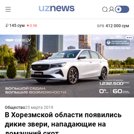
11 952 сум
36.46
13 780 сум
1 271 000 сум
30.12
МРОТ
145 сум
412 000 сум
-0.98
БРВ
Общество
25 марта 2019
В Хорезмской области появились
дикие звери, нападающие на
домашний скот