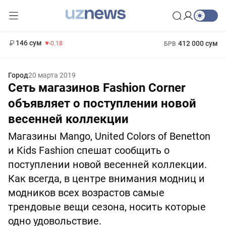
11 916 сум
28.92
13 749 сум
1 271 000 сум
32.19
МРОТ
146 сум
412 000 сум
-0.18
БРВ
Город
20 марта 2019
Сеть магазинов Fashion Corner
объявляет о поступлении новой
весенней коллекции
Магазины Mango, United Colors of Benetton
и Kids Fashion спешат сообщить о
поступлении новой весенней коллекции.
Как всегда, в центре внимания модниц и
модников всех возрастов самые
трендовые вещи сезона, носить которые
одно удовольствие.