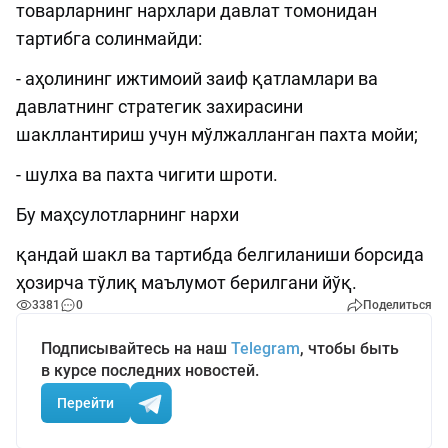
товарларнинг нархлари давлат томонидан
тартибга солинмайди:
- аҳолининг ижтимоий заиф қатламлари ва
давлатнинг стратегик захирасини
шакллантириш учун мўлжалланган пахта мойи;
- шулха ва пахта чигити шроти.
Бу маҳсулотларнинг нархи
қандай шакл ва тартибда белгиланиши борсида
ҳозирча тўлиқ маълумот берилгани йўқ.
3381
0
Поделиться
Подписывайтесь на наш
Telegram
, чтобы быть
в курсе последних новостей.
Перейти