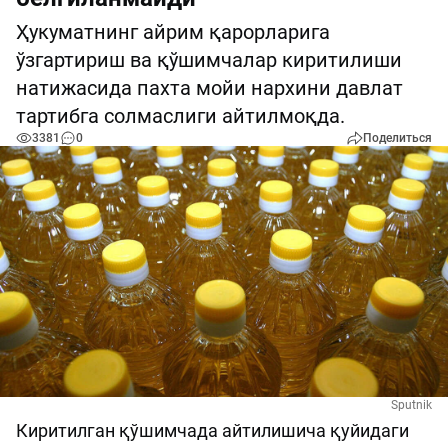
Ҳукуматнинг айрим қарорларига
ўзгартириш ва қўшимчалар киритилиши
натижасида пахта мойи нархини давлат
тартибга солмаслиги айтилмоқда.
3381
0
Поделиться
Sputnik
Киритилган қўшимчада айтилишича қуйидаги