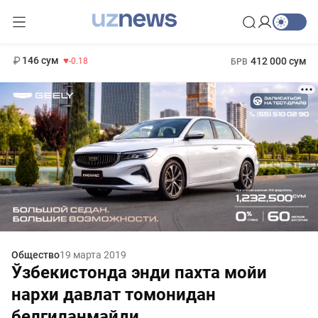
11 916 сум
28.92
13 749 сум
1 271 000 сум
32.19
МРОТ
146 сум
412 000 сум
-0.18
БРВ
Общество
19 марта 2019
Ўзбекистонда энди пахта мойи
нархи давлат томонидан
белгиланмайди