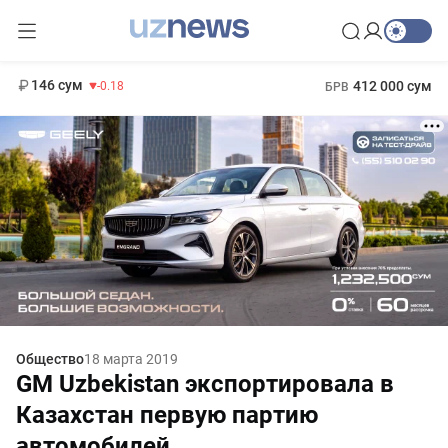
11 916 сум
28.92
13 749 сум
1 271 000 сум
32.19
МРОТ
146 сум
412 000 сум
-0.18
БРВ
Общество
18 марта 2019
GM Uzbekistan экспортировала в
Казахстан первую партию
автомобилей