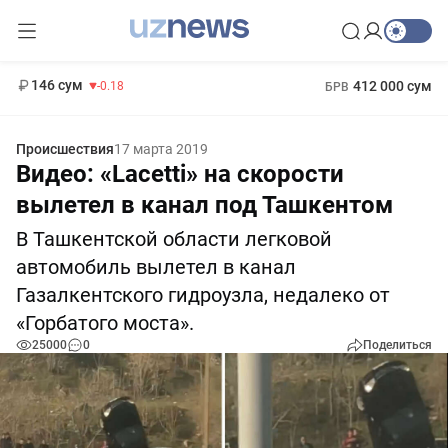
11 916 сум
28.92
13 749 сум
1 271 000 сум
32.19
МРОТ
146 сум
412 000 сум
-0.18
БРВ
Происшествия
17 марта 2019
Видео: «Lacetti» на скорости
вылетел в канал под Ташкентом
В Ташкентской области легковой
автомобиль вылетел в канал
Газалкентского гидроузла, недалеко от
«Горбатого моста».
25000
0
Поделиться