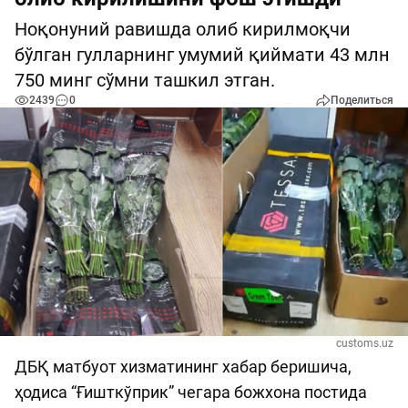
Ноқонуний равишда олиб кирилмоқчи
бўлган гулларнинг умумий қиймати 43 млн
750 минг сўмни ташкил этган.
2439
0
Поделиться
customs.uz
ДБҚ матбуот хизматининг хабар беришича,
ҳодиса “Ғишткўприк” чегара божхона постида