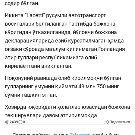
содир бўлган.
Иккита “Lacetti” русумли автотранспорт
воситалари белгиланган тартибда божхона
кўригидан ўтказилганида, йўловчи божхона
декларацияларида ёзиб кўрсатилмаган ҳамда
оғзаки сўровда маълум қилинмаган Голландия
атир гуллари республикамизга олиб
кирилаётгани аниқланган.
Ноқонуний равишда олиб кирилмоқчи бўлган
гулларнинг умумий қиймати 43 млн 750 минг
сўмни ташкил этган.
Ҳозирда юқоридаги ҳолатлар юзасидан божхона
текширувлари давом эттирилмоқда.
2439
0
Поделиться