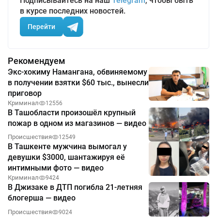
Подписывайтесь на наш
Telegram
, чтобы быть
в курсе последних новостей.
Перейти
Рекомендуем
Экс-хокиму Намангана, обвиняемому
в получении взятки $60 тыс., вынесли
приговор
Криминал
12556
В Ташобласти произошёл крупный
пожар в одном из магазинов — видео
Происшествия
12549
В Ташкенте мужчина вымогал у
девушки $3000, шантажируя её
интимными фото — видео
Криминал
9424
В Джизаке в ДТП погибла 21-летняя
блогерша — видео
Происшествия
9024