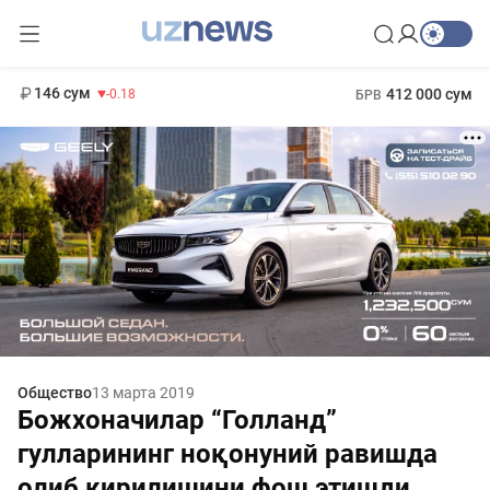
11 916 сум
28.92
13 749 сум
1 271 000 сум
32.19
МРОТ
146 сум
412 000 сум
-0.18
БРВ
Общество
13 марта 2019
Божхоначилар “Голланд”
гулларининг ноқонуний равишда
олиб кирилишини фош этишди