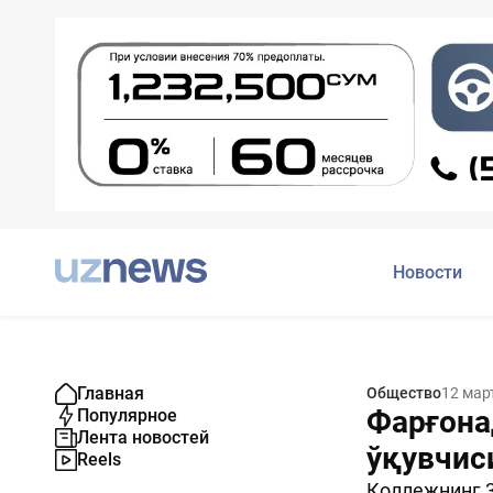
Новости
Главная
Общество
12 мар
Фарғона
Популярное
Лента новостей
ўқувчис
Reels
Коллежнинг 3