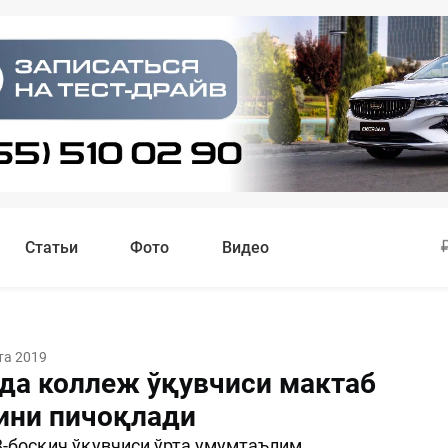
Статьи
Фото
Видео
та 2019
да коллеж ўқувчиси мактаб
ини пичоқлади
-босқич ўқувчиси ўрта умумтаълим