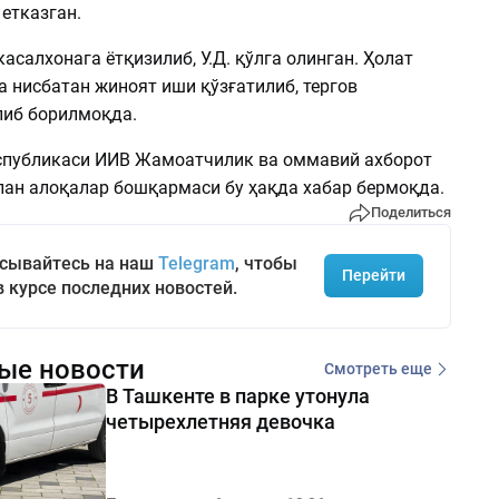
етказган.
касалхонага ётқизилиб, У.Д. қўлга олинган. Ҳолат
а нисбатан жиноят иши қўзғатилиб, тергов
либ борилмоқда.
спубликаси ИИВ Жамоатчилик ва оммавий ахборот
лан алоқалар бошқармаси бу ҳақда хабар бермоқда.
Поделиться
сывайтесь на наш
Telegram
, чтобы
Перейти
в курсе последних новостей.
ые новости
Смотреть еще
В Ташкенте в парке утонула
четырехлетняя девочка