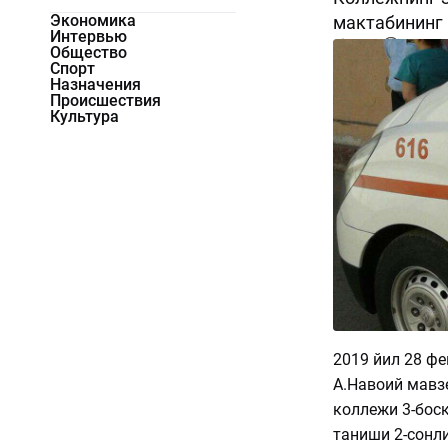
Экономика
мактабининг 
Интервью
2693
0
Общество
Спорт
Назначения
Происшествия
Культура
2019 йил 28 ф
А.Навоий мавз
коллежи 3-босқ
таниши 2-сонли