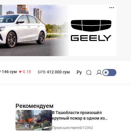
11 916 сум
28.92
13 749 сум
32.19
МРОТ
1 271 000 сум
146 сум
-0.18
БРВ
412 000 сум
Ру
Рекомендуем
В Ташобласти произошёл
крупный пожар в одном из
магазинов — видео
Происшествия
12362