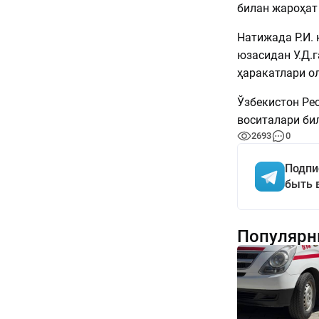
билан жароҳат 
Натижада Р.И. 
юзасидан У.Д.г
ҳаракатлари о
Ўзбекистон Ре
воситалари би
2693
0
Подпи
быть 
Популярн