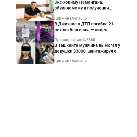
Экс-хокиму Намангана,
обвиняемому в получении
взятки $60 тыс., вынесли
Криминал
10661
приговор
В Джизаке в ДТП погибла 21-
летняя блогерша — видео
Происшествия
8860
В Ташкенте мужчина вымогал у
девушки $3000, шантажируя её
интимными фото — видео
Криминал
8432