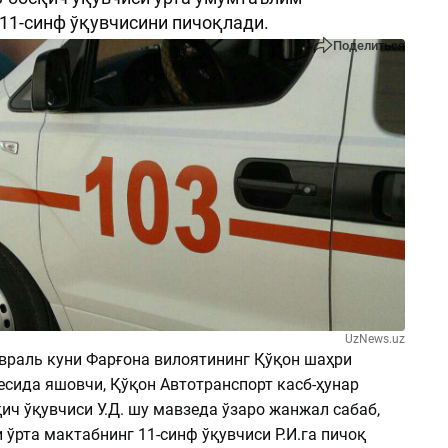
11-синф ўқувчисини пичоқлади.
Поделиться
UzNews.uz
евраль куни Фарғона вилоятининг Қўқон шаҳри
есида яшовчи, Қўқон Автотранспорт касб-ҳунар
ич ўқувчиси У.Д. шу мавзеда ўзаро жанжал сабаб,
 ўрта мактабнинг 11-синф ўқувчиси Р.И.га пичоқ