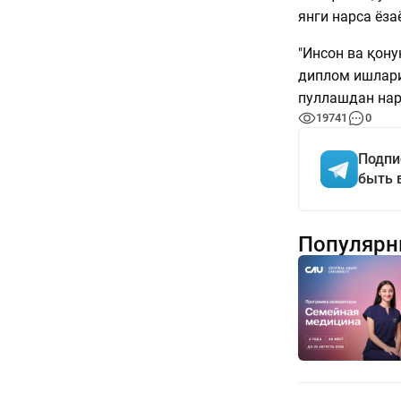
янги нарса ёза
"Инсон ва қону
диплом ишлари
пуллашдан нар
19741
0
Подпи
быть 
Популярн