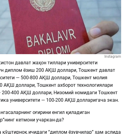
Instagram
кистон давлат жаҳон тиллари университети
чун диплом ёзиш 200 АҚШ доллари, Тошкент давлат
ситети — 500-800 АҚШ доллари, Тошкент молия
00 АҚШ доллари, Тошкент ахборот технологиялари
— 200-400 АҚШ доллари, Низомий номидаги Тошкент
ика университети — ­100-200 АҚШ долларигача экан.
ангасаларнинг оғирини енгил қиладиган
р”нинг кетмони учаркан-да?
а қўштирноқ ичидаги “диплом ёзувчилар” ҳам аслида