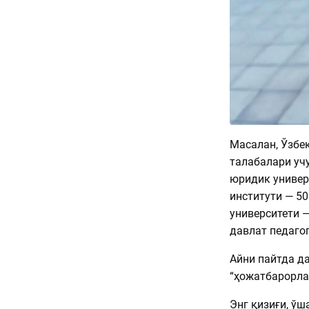
Масалан, Ўзбе
талабалари ­у
юридик универ
институти — 5
университети 
давлат педагог
Айни пайтда д
“ҳожатбарорла
Энг қизиғи, ўш