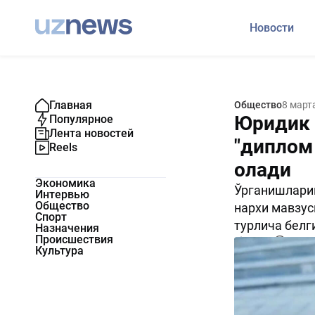
Новости
Главная
Общество
8 март
Юридик 
Популярное
Лента новостей
"диплом
Reels
олади
Экономика
Ўрганишларим
Интервью
Общество
нархи мавзус
Спорт
турлича белг
Назначения
Происшествия
19741
0
Культура