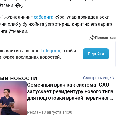
ётгани йўқ.
н­" журналининг
хабарига
кўра, улар архивдан эски
ни олиб у бу жойига ўзгартириш киритиб эгаларига
ига ўтмайди.
Поделиться
сывайтесь на наш
Telegram
, чтобы
Перейти
в курсе последних новостей.
ые новости
Смотреть еще
Семейный врач как система: CAU
запускает резидентуру нового типа
для подготовки врачей первичного
звена
Реклама
3 августа 14:00