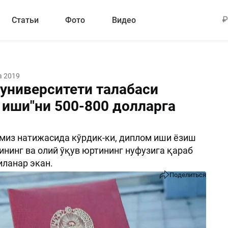
Статьи
Фото
Видео
а 2019
университети талабаси
 иши"ни 500-800 долларга
из натижасида кўрдик-ки, диплом иши ёзиш
ининг ва олий ўқув юртининг нуфузига қараб
иланар экан.
Поделиться