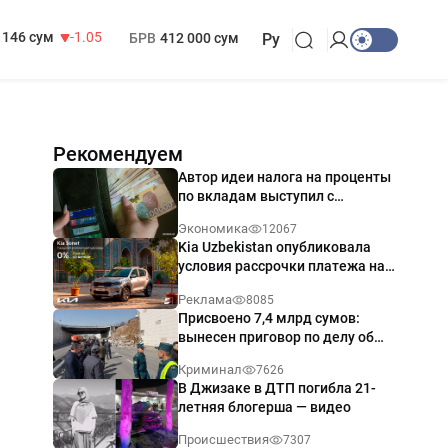
13 717 сум
-25.83
МРОТ
1 271 000 сум
146 сум
-1.05
БРВ
412 000 сум
Ру
Рекомендуем
Автор идеи налога на проценты
по вкладам выступил с
разъяснением
Экономика
12067
Kia Uzbekistan опубликовала
условия рассрочки платежа на
Kia Sonet со ставкой от 0%
Реклама
8085
годовых
Присвоено 7,4 млрд сумов:
вынесен приговор по делу об
обрушении путепровода в
Криминал
7626
Ташкенте
В Джизаке в ДТП погибла 21-
летняя блогерша — видео
Происшествия
7307