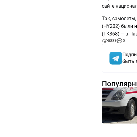
сайте национа
Так, самолеты
(HY202) были 
(TK368) – в На
5889
0
Подпи
быть 
Популярн