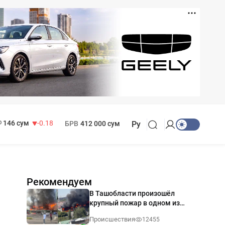
11 916 сум
28.92
13 749 сум
32.19
МРОТ
1 271 000 сум
146 сум
-0.18
БРВ
412 000 сум
Ру
Рекомендуем
В Ташобласти произошёл
крупный пожар в одном из
магазинов — видео
Происшествия
12455