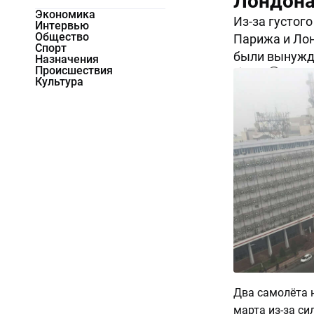
Лондона
Экономика
Из-за густог
Интервью
Общество
Парижа и Лонд
Спорт
были вынужд
Назначения
Происшествия
5889
0
Культура
Два самолёта 
марта из-за си