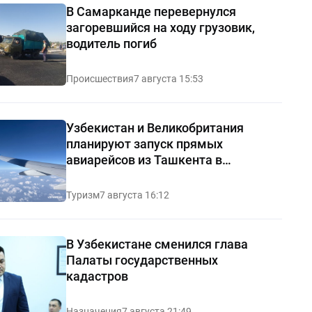
В Самарканде перевернулся
загоревшийся на ходу грузовик,
водитель погиб
Происшествия
7 августа 15:53
Узбекистан и Великобритания
планируют запуск прямых
авиарейсов из Ташкента в
Манчестер
Туризм
7 августа 16:12
В Узбекистане сменился глава
Палаты государственных
кадастров
Назначения
7 августа 21:49