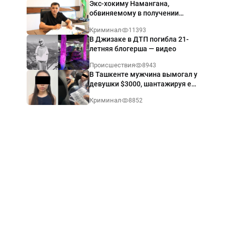
Экс-хокиму Намангана,
обвиняемому в получении
взятки $60 тыс., вынесли
Криминал
11393
приговор
В Джизаке в ДТП погибла 21-
летняя блогерша — видео
Происшествия
8943
В Ташкенте мужчина вымогал у
девушки $3000, шантажируя её
интимными фото — видео
Криминал
8852