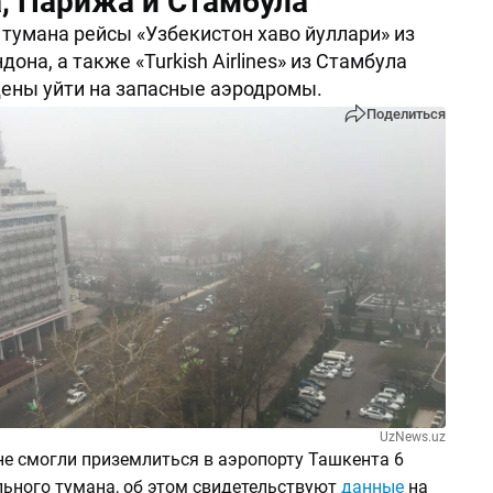
, Парижа и Стамбула
о тумана рейсы «Узбекистон хаво йуллари» из
она, а также «Turkish Airlines» из Стамбула
ены уйти на запасные аэродромы.
Поделиться
UzNews.uz
не смогли приземлиться в аэропорту Ташкента 6
льного тумана, об этом свидетельствуют
данные
на