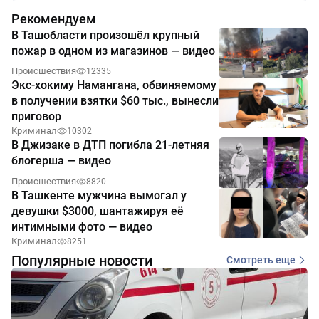
Рекомендуем
В Ташобласти произошёл крупный
пожар в одном из магазинов — видео
Происшествия
12335
Экс-хокиму Намангана, обвиняемому
в получении взятки $60 тыс., вынесли
приговор
Криминал
10302
В Джизаке в ДТП погибла 21-летняя
блогерша — видео
Происшествия
8820
В Ташкенте мужчина вымогал у
девушки $3000, шантажируя её
интимными фото — видео
Криминал
8251
Популярные новости
Смотреть еще