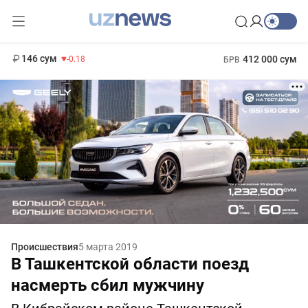
11 916 сум
28.92
13 749 сум
1 271 000 сум
32.19
МРОТ
146 сум
412 000 сум
-0.18
БРВ
Происшествия
5 марта 2019
В Ташкентской области поезд
насмерть сбил мужчину