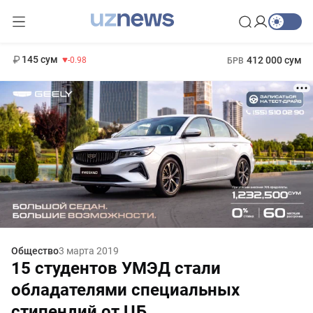
11 952 сум
36.46
13 780 сум
1 271 000 сум
30.12
МРОТ
145 сум
412 000 сум
-0.98
БРВ
Общество
3 марта 2019
15 студентов УМЭД стали
обладателями специальных
стипендий от ЦБ